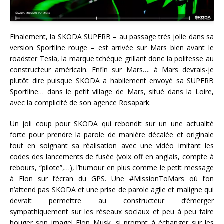
Finalement, la SKODA SUPERB – au passage très jolie dans sa
version Sportline rouge – est arrivée sur Mars bien avant le
roadster Tesla, la marque tchèque grillant donc la politesse au
constructeur américain. Enfin sur Mars…. à Mars devrais-je
plutôt dire puisque SKODA a habilement envoyé sa SUPERB
Sportline… dans le petit village de Mars, situé dans la Loire,
avec la complicité de son agence Rosapark.
Un joli coup pour SKODA qui rebondit sur un une actualité
forte pour prendre la parole de manière décalée et originale
tout en soignant sa réalisation avec une vidéo imitant les
codes des lancements de fusée (voix off en anglais, compte à
rebours, “pilote”,…), l’humour en plus comme le petit message
à Elon sur l’écran du GPS. Une #MissionToMars où l’on
n’attend pas SKODA et une prise de parole agile et maligne qui
devrait permettre au constructeur d’émerger
sympathiquement sur les réseaux sociaux et peu à peu faire
bouger son image! Elon Musk, si prompt à échanger sur les