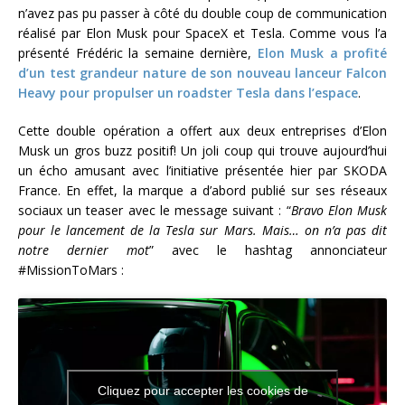
n’avez pas pu passer à côté du double coup de communication
réalisé par Elon Musk pour SpaceX et Tesla. Comme vous l’a
présenté Frédéric la semaine dernière,
Elon Musk a profité
d’un test grandeur nature de son nouveau lanceur Falcon
Heavy pour propulser un roadster Tesla dans l’espace
.
Cette double opération a offert aux deux entreprises d’Elon
Musk un gros buzz positif! Un joli coup qui trouve aujourd’hui
un écho amusant avec l’initiative présentée hier par SKODA
France. En effet, la marque a d’abord publié sur ses réseaux
sociaux un teaser avec le message suivant : “
Bravo Elon Musk
pour le lancement de la Tesla sur Mars. Mais… on n’a pas dit
notre dernier mot
” avec le hashtag annonciateur
#MissionToMars :
Cliquez pour accepter les cookies de