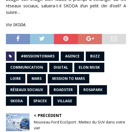
réseaux sociaux, saluera-t-il SKODA d’un petit clin d’oeil? A
suivre…
Via SKODA.
#MISSIONTOMARS
AGENCE
BUZZ
COMMUNICATION
DIGITAL
ELON MUSK
LOIRE
MARS
MISSION TO MARS
RÉSEAUX SOCIAUX
ROADSTER
ROSAPARK
SKODA
SPACEX
VILLAGE
PRÉCÉDENT
Nouveau Ford EcoSport : Mettez du SUV dans votre
vie!