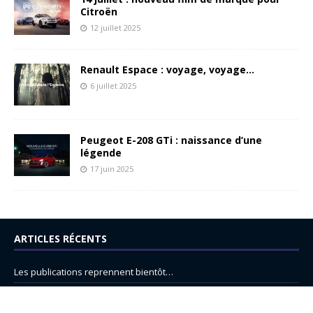
Citroën
12 juillet 2025
Renault Espace : voyage, voyage…
6 juillet 2025
Peugeot E-208 GTi : naissance d’une
légende
17 juin 2025
ARTICLES RÉCENTS
Les publications reprennent bientôt…
DS N°8 : Oui, les français vont parfois trop loin.