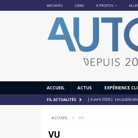
ARCHIVES
LIENS
A PROPOS
ALLE
ACCUEIL
ACTUS
EXPÉRIENCE CL
[ 4 avril 2026 ]
Les publicat
FIL ACTUALITÉS
[ 13 septembre 2025 ]
DS N°
ACCUEIL
VU
[ 12 juillet 2025 ]
14 juillet
[ 6 juillet 2025 ]
Renault Esp
VU