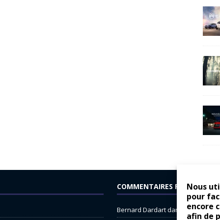
Nous uti
COMMENTAIRES RÉCENTS
pour fac
encore 
Bernard Dardart
dans
Dacia Sande
afin de 