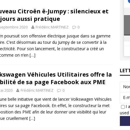
8 GTi : naissance d’une légende
ACTUS
veau Citroën ë-Jumpy : silencieux et
 Honda dévoile un spot publicitaire… confiné!
ACTUS
jours aussi pratique
 septembre 2020
Frédéric MARTINEZ
0
ën poursuit son offensive électrique jusque dans sa gamme
taire. C’est désormais au tour du Jumpy de se convertir à la
lectricité. Pour son lancement, le constructeur a créé un
 comme on n’en
[…]
LET
kswagen Véhicules Utilitaires offre la
ibilité de sa page Facebook aux PME
No
ai 2020
Frédéric MARTINEZ
0
E-m
 une belle initiative que vient de lancer Volkswagen Véhicules
taires sur sa page Facebook. En effet, le constructeur la met
I 
position des PME afin de leur donner une visibilité qui leur
used 
ue cruellement
[…]