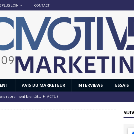
R PLUS LOIN
CONTACT
IENT
AVIS DU MARKETEUR
INTERVIEWS
ESSAIS
ions reprennent bientôt…
ACTUS
8 : Oui, les français vont parfois trop loin.
ACTUS
SUI
 : nouveau film de marque pour Citroën
AVIS DU MARKETEUR
ace : voyage, voyage…
ACTUS