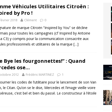
me Véhicules Utilitaires Citroën :
pired by Pro !
février 2018
Clément
0
gnature de marque Citroën “Inspired by You” se décline
mais pour toutes les campagnes (cf Inspired by Antoine
la C3) y compris pour la communication consacrée aux
ules professionnels et utilitaires de la marque
[…]
e Bye les fourgonnettes!” : Quand
cedes ose…
octobre 2012
Frédéric MARTINEZ
1
ourner les codes de l’utilitaire pour le lancement de son Van
n, le Citan. Qu’on se le dise, Mercedes et l’image vieille voire
iéreuse, c’est bel et bien du passé. Le constructeur à l’étoile