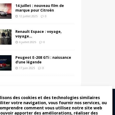
14 juillet : nouveau film de
marque pour Citroën
12 juillet 2025
0
Renault Espace : voyage,
voyage…
6 juillet 2025
0
Peugeot E-208 GTi : naissance
d’une légende
17 juin 2025
0
lisons des cookies et des technologies similaires
iliter votre navigation, vous fournir nos services, ou
comprendre comment vous utilisez notre site web
ro : pour les gens vrais
pouvoir apporter des améliorations, réaliser des