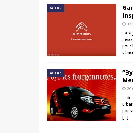
Gam
ACTUS
Ins
13 
La si
désor
pour 
véhic
“By
ACTUS
Mer
26 
… dét
urbai
pouss
[…]