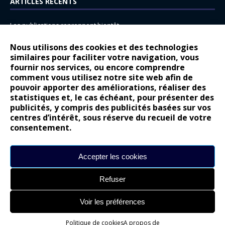
ARTICLES RÉCENTS
Les publications reprennent bientôt…
DS N°8 : Oui, les français vont parfois trop loin.
Nous utilisons des cookies et des technologies
14 juillet : nouveau film de marque pour Citroën
similaires pour faciliter votre navigation, vous
fournir nos services, ou encore comprendre
Renault Espace : voyage, voyage…
comment vous utilisez notre site web afin de
pouvoir apporter des améliorations, réaliser des
Peugeot E-208 GTi : naissance d’une légende
statistiques et, le cas échéant, pour présenter des
publicités, y compris des publicités basées sur vos
COMMENTAIRES RÉCENTS
centres d’intérêt, sous réserve du recueil de votre
consentement.
Bernard Dardart
dans
Dacia Sandero : pour les gens vrais
Gilly
dans
Citroën ë-C3 : la révolution a commencé
Accepter les cookies
gyo
dans
Alpine A290 : L’irrésistible attraction de la légèreté
Refuser
leroy
dans
Lancia Ypsilon : naturellement envoûtante ?
maria
dans
Nouvelle Opel Corsa : Yes of Corsa !
Voir les préférences
Politique de cookies
A propos de