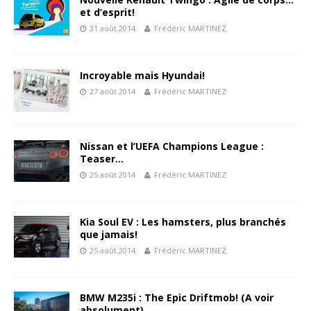
et d’esprit!
31 août 2014
Frédéric MARTINEZ
Incroyable mais Hyundai!
27 août 2014
Frédéric MARTINEZ
Nissan et l’UEFA Champions League :
Teaser…
25 août 2014
Frédéric MARTINEZ
Kia Soul EV : Les hamsters, plus branchés
que jamais!
25 août 2014
Frédéric MARTINEZ
BMW M235i : The Epic Driftmob! (A voir
absolument)