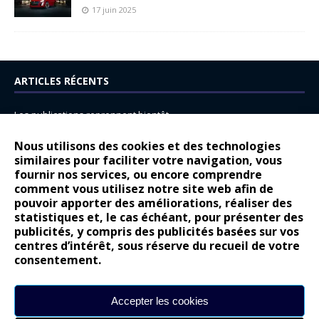
17 juin 2025
ARTICLES RÉCENTS
Les publications reprennent bientôt…
DS N°8 : Oui, les français vont parfois trop loin.
Nous utilisons des cookies et des technologies
similaires pour faciliter votre navigation, vous
14 juillet : nouveau film de marque pour Citroën
fournir nos services, ou encore comprendre
Renault Espace : voyage, voyage…
comment vous utilisez notre site web afin de
pouvoir apporter des améliorations, réaliser des
Peugeot E-208 GTi : naissance d’une légende
statistiques et, le cas échéant, pour présenter des
publicités, y compris des publicités basées sur vos
COMMENTAIRES RÉCENTS
centres d’intérêt, sous réserve du recueil de votre
consentement.
Bernard Dardart
dans
Dacia Sandero : pour les gens vrais
Gilly
dans
Citroën ë-C3 : la révolution a commencé
Accepter les cookies
gyo
dans
Alpine A290 : L’irrésistible attraction de la légèreté