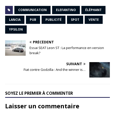
COMMUNICATION
ELEFANTINO
ÉLÉPHANT
LANCIA
PUB
PUBLICITÉ
SPOT
VENTE
YPSILON
PRÉCÉDENT
Essai SEAT Leon ST : La performance en version
break?
SUIVANT
Fiat contre Godzilla : And the winner is…
SOYEZ LE PREMIER À COMMENTER
Laisser un commentaire