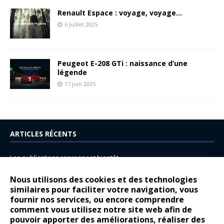
Renault Espace : voyage, voyage…
6 juillet 2025
Peugeot E-208 GTi : naissance d’une
légende
17 juin 2025
ARTICLES RÉCENTS
Les publications reprennent bientôt…
DS N°8 : Oui, les français vont parfois trop loin.
Nous utilisons des cookies et des technologies
14 juillet : nouveau film de marque pour Citroën
similaires pour faciliter votre navigation, vous
fournir nos services, ou encore comprendre
Renault Espace : voyage, voyage…
comment vous utilisez notre site web afin de
pouvoir apporter des améliorations, réaliser des
Peugeot E-208 GTi : naissance d’une légende