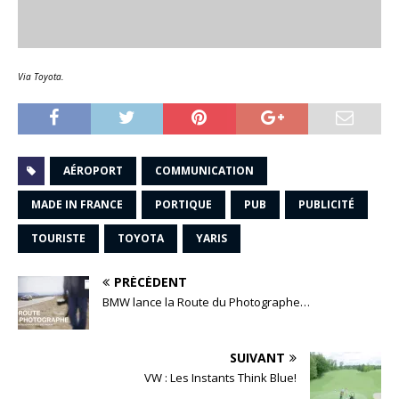
Via Toyota.
AÉROPORT
COMMUNICATION
MADE IN FRANCE
PORTIQUE
PUB
PUBLICITÉ
TOURISTE
TOYOTA
YARIS
PRÉCÉDENT
BMW lance la Route du Photographe…
SUIVANT
VW : Les Instants Think Blue!