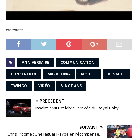
Via Renault.
ANNIVERSAIRE
COMMUNICATION
CONCEPTION
MARKETING
MODÈLE
RENAULT
TWINGO
VIDÉO
VINGT ANS
PRÉCÉDENT
Insolite : MINI célèbre l’arrivée du Royal Baby!
SUIVANT
Chris Froome : Une Jaguar F-Type en récompense…