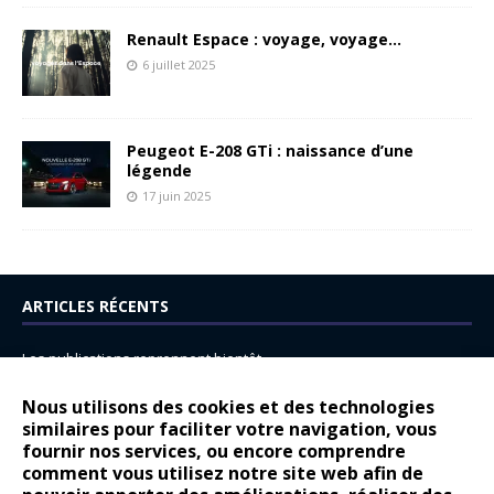
Renault Espace : voyage, voyage…
6 juillet 2025
Peugeot E-208 GTi : naissance d’une
légende
17 juin 2025
ARTICLES RÉCENTS
Les publications reprennent bientôt…
DS N°8 : Oui, les français vont parfois trop loin.
Nous utilisons des cookies et des technologies
similaires pour faciliter votre navigation, vous
14 juillet : nouveau film de marque pour Citroën
fournir nos services, ou encore comprendre
Renault Espace : voyage, voyage…
comment vous utilisez notre site web afin de