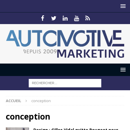
ACCUEIL
conception
conception
Design : Gilles Vidal quitte Peugeot pour…