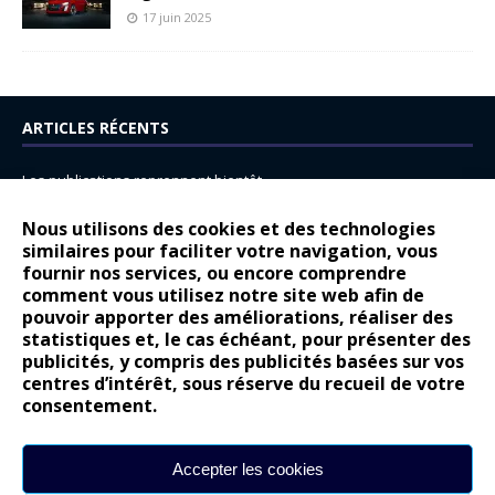
17 juin 2025
ARTICLES RÉCENTS
Les publications reprennent bientôt…
DS N°8 : Oui, les français vont parfois trop loin.
Nous utilisons des cookies et des technologies
similaires pour faciliter votre navigation, vous
14 juillet : nouveau film de marque pour Citroën
fournir nos services, ou encore comprendre
Renault Espace : voyage, voyage…
comment vous utilisez notre site web afin de
pouvoir apporter des améliorations, réaliser des
Peugeot E-208 GTi : naissance d’une légende
statistiques et, le cas échéant, pour présenter des
publicités, y compris des publicités basées sur vos
COMMENTAIRES RÉCENTS
centres d’intérêt, sous réserve du recueil de votre
consentement.
Bernard Dardart
dans
Dacia Sandero : pour les gens vrais
Gilly
dans
Citroën ë-C3 : la révolution a commencé
Accepter les cookies
gyo
dans
Alpine A290 : L’irrésistible attraction de la légèreté