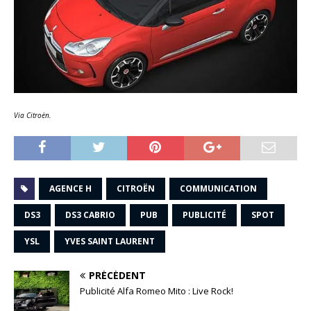
Via Citroën.
AGENCE H
CITROËN
COMMUNICATION
DS3
DS3 CABRIO
PUB
PUBLICITÉ
SPOT
YSL
YVES SAINT LAURENT
PRÉCÉDENT
Publicité Alfa Romeo Mito : Live Rock!