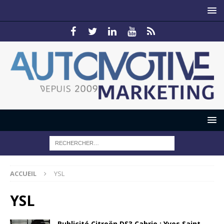
ACCUEIL
YSL
YSL
Publicité Citroën DS3 Cabrio : Yves Saint