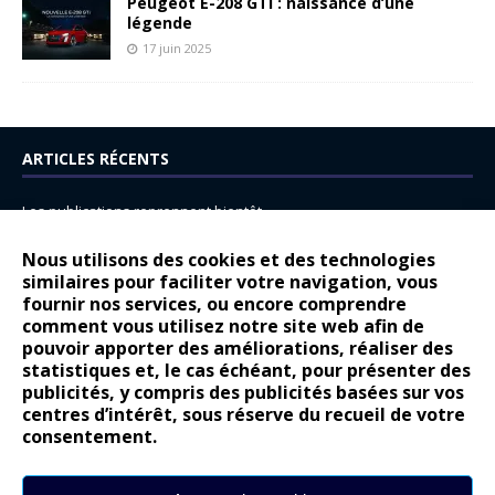
Peugeot E-208 GTi : naissance d’une
légende
17 juin 2025
ARTICLES RÉCENTS
Les publications reprennent bientôt…
DS N°8 : Oui, les français vont parfois trop loin.
Nous utilisons des cookies et des technologies
14 juillet : nouveau film de marque pour Citroën
similaires pour faciliter votre navigation, vous
fournir nos services, ou encore comprendre
Renault Espace : voyage, voyage…
comment vous utilisez notre site web afin de
pouvoir apporter des améliorations, réaliser des
Peugeot E-208 GTi : naissance d’une légende
statistiques et, le cas échéant, pour présenter des
publicités, y compris des publicités basées sur vos
COMMENTAIRES RÉCENTS
centres d’intérêt, sous réserve du recueil de votre
consentement.
Bernard Dardart
dans
Dacia Sandero : pour les gens vrais
Gilly
dans
Citroën ë-C3 : la révolution a commencé