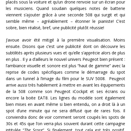
placés sous la voiture et qu’un drone renvoie sur un écran pour
les musiciens. Quand soudain quelques notes de batterie
viennent s’ajouter grâce à une seconde 508 qui surgit et qui
semble même – agréablement – étonner le pianiste! C’est
sobre, bien réalisé, bref, une publicité plutôt réussie!
J’avoue avoir été mitigé à la première visualisation. Moins
ensuite. Disons que c’est une publicité dont on découvre les
subtilités après plusieurs vues et qu’elle s’apprécie alors de plus
en plus . Il y a d’ailleurs le nouvel univers Peugeot bien présent :
l’ambiance visuelle et sonore est plus “haut de gamme” avec la
reprise de codes spécifiques comme le démarrage du spot
dans un tunnel à l’image du film pour le SUV 5008. Peugeot
arrive aussi très habilement à mettre en avant les équipements
de la 508 comme son Peugeot iCockpit et ses écrans ou
encore la boite EAT8. Les lignes du modèle sont également
bien mises en avant même si bien entendu, on a droit là à un
spot d’une minute qui ne sera diffusé que de rares fois. Il
conviendra donc de voir comment seront coupés les spots de
30s et 45s que l’on verra plus souvent durant cette campagne
intitulée “
The Score
“. Si finalement, tout cela est très positif,