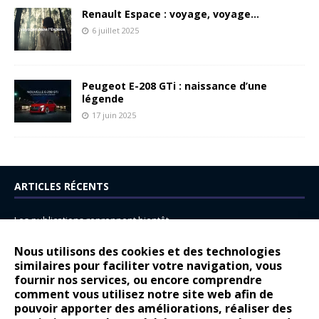
Renault Espace : voyage, voyage…
6 juillet 2025
Peugeot E-208 GTi : naissance d’une
légende
17 juin 2025
ARTICLES RÉCENTS
Les publications reprennent bientôt…
DS N°8 : Oui, les français vont parfois trop loin.
Nous utilisons des cookies et des technologies
similaires pour faciliter votre navigation, vous
14 juillet : nouveau film de marque pour Citroën
fournir nos services, ou encore comprendre
Renault Espace : voyage, voyage…
comment vous utilisez notre site web afin de
pouvoir apporter des améliorations, réaliser des
Peugeot E-208 GTi : naissance d’une légende