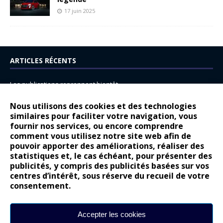
17 juin 2025
ARTICLES RÉCENTS
Les publications reprennent bientôt…
DS N°8 : Oui, les français vont parfois trop loin.
Nous utilisons des cookies et des technologies
14 juillet : nouveau film de marque pour Citroën
similaires pour faciliter votre navigation, vous
fournir nos services, ou encore comprendre
Renault Espace : voyage, voyage…
comment vous utilisez notre site web afin de
pouvoir apporter des améliorations, réaliser des
Peugeot E-208 GTi : naissance d’une légende
statistiques et, le cas échéant, pour présenter des
publicités, y compris des publicités basées sur vos
COMMENTAIRES RÉCENTS
centres d’intérêt, sous réserve du recueil de votre
consentement.
Bernard Dardart
dans
Dacia Sandero : pour les gens vrais
Gilly
dans
Citroën ë-C3 : la révolution a commencé
Accepter les cookies
gyo
dans
Alpine A290 : L’irrésistible attraction de la légèreté