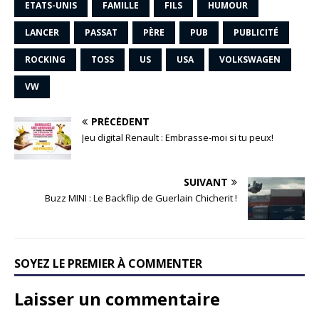
ETATS-UNIS
FAMILLE
FILS
HUMOUR
LANCER
PASSAT
PÈRE
PUB
PUBLICITÉ
ROCKING
TOSS
US
USA
VOLKSWAGEN
VW
PRÉCÉDENT
Jeu digital Renault : Embrasse-moi si tu peux!
SUIVANT
Buzz MINI : Le Backflip de Guerlain Chicherit !
SOYEZ LE PREMIER À COMMENTER
Laisser un commentaire