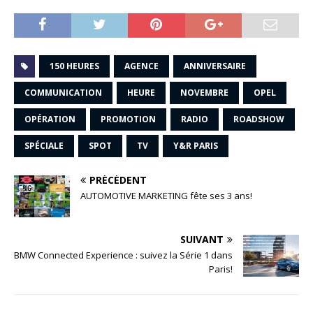
150 HEURES
AGENCE
ANNIVERSAIRE
COMMUNICATION
HEURE
NOVEMBRE
OPEL
OPÉRATION
PROMOTION
RADIO
ROADSHOW
SPÉCIALE
SPOT
TV
Y&R PARIS
PRÉCÉDENT
AUTOMOTIVE MARKETING fête ses 3 ans!
SUIVANT
BMW Connected Experience : suivez la Série 1 dans
Paris!