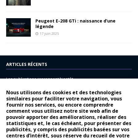
Peugeot E-208 GTi : naissance d’une
légende
17 juin 2025
ARTICLES RÉCENTS
Les publications reprennent bientôt…
DS N°8 : Oui, les français vont parfois trop loin.
Nous utilisons des cookies et des technologies
14 juillet : nouveau film de marque pour Citroën
similaires pour faciliter votre navigation, vous
fournir nos services, ou encore comprendre
Renault Espace : voyage, voyage…
comment vous utilisez notre site web afin de
pouvoir apporter des améliorations, réaliser des
Peugeot E-208 GTi : naissance d’une légende
statistiques et, le cas échéant, pour présenter des
publicités, y compris des publicités basées sur vos
COMMENTAIRES RÉCENTS
centres d’intérêt, sous réserve du recueil de votre