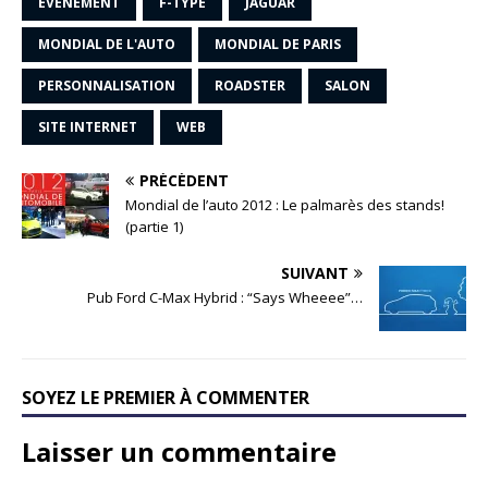
ÉVÉNEMENT
F-TYPE
JAGUAR
MONDIAL DE L'AUTO
MONDIAL DE PARIS
PERSONNALISATION
ROADSTER
SALON
SITE INTERNET
WEB
PRÉCÉDENT
Mondial de l’auto 2012 : Le palmarès des stands!
(partie 1)
SUIVANT
Pub Ford C-Max Hybrid : “Says Wheeee”…
SOYEZ LE PREMIER À COMMENTER
Laisser un commentaire