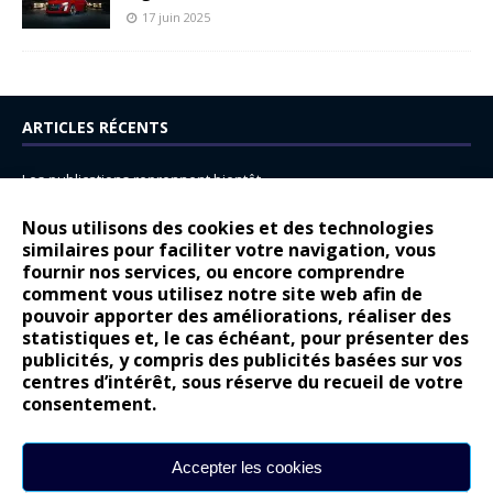
17 juin 2025
ARTICLES RÉCENTS
Les publications reprennent bientôt…
DS N°8 : Oui, les français vont parfois trop loin.
Nous utilisons des cookies et des technologies
similaires pour faciliter votre navigation, vous
14 juillet : nouveau film de marque pour Citroën
fournir nos services, ou encore comprendre
Renault Espace : voyage, voyage…
comment vous utilisez notre site web afin de
pouvoir apporter des améliorations, réaliser des
Peugeot E-208 GTi : naissance d’une légende
statistiques et, le cas échéant, pour présenter des
publicités, y compris des publicités basées sur vos
COMMENTAIRES RÉCENTS
centres d’intérêt, sous réserve du recueil de votre
consentement.
Bernard Dardart
dans
Dacia Sandero : pour les gens vrais
Gilly
dans
Citroën ë-C3 : la révolution a commencé
Accepter les cookies
gyo
dans
Alpine A290 : L’irrésistible attraction de la légèreté