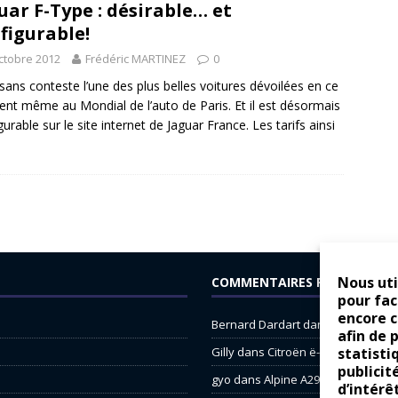
uar F-Type : désirable… et
figurable!
ctobre 2012
Frédéric MARTINEZ
0
t sans conteste l’une des plus belles voitures dévoilées en ce
t même au Mondial de l’auto de Paris. Et il est désormais
gurable sur le site internet de Jaguar France. Les tarifs ainsi
Nous uti
COMMENTAIRES RÉCENTS
pour fac
encore 
Bernard Dardart
dans
Dacia Sande
afin de 
Gilly
dans
Citroën ë-C3 : la révolu
statisti
publicit
gyo
dans
Alpine A290 : L’irrésistibl
d’intérê