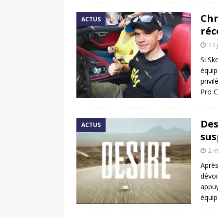
Chr
ACTUS
ré
23 
Si Sk
équip
privi
Pro C
Des
ACTUS
sus
2 m
Après
dévoi
appuy
équip