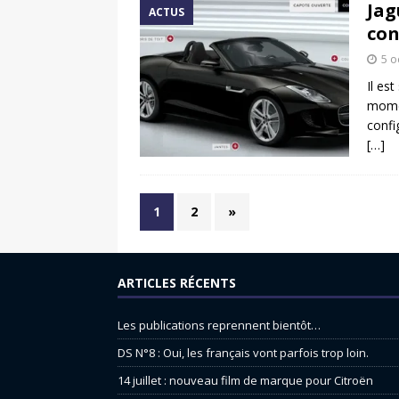
Jag
ACTUS
con
5 o
Il es
momen
confi
[…]
1
2
»
ARTICLES RÉCENTS
Les publications reprennent bientôt…
DS N°8 : Oui, les français vont parfois trop loin.
14 juillet : nouveau film de marque pour Citroën