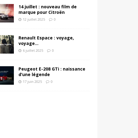
14 juillet : nouveau film de
marque pour Citroën
12 juillet 2025
0
Renault Espace : voyage,
voyage…
6 juillet 2025
0
Peugeot E-208 GTi : naissance
d’une légende
17 juin 2025
0