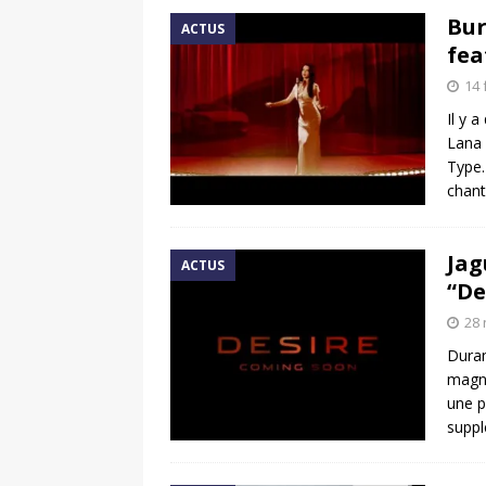
Bur
ACTUS
fea
14 
Il y 
Lana
Type.
chant
Jag
ACTUS
“De
28
Duran
magni
une p
suppl