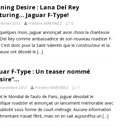
ning Desire : Lana Del Rey
turing… Jaguar F-Type!
février 2013
Frédéric MARTINEZ
0
a quelques mois, Jaguar annonçait avoir choisi la chanteuse
 Del Rey comme ambassadrice de son nouveau roadster F-
 C’est donc pour la Saint-Valentin que le constructeur et la
euse ont dévoilé le
[…]
uar F-Type : Un teaser nommé
sire”…
 novembre 2012
Frédéric MARTINEZ
1
t le Mondial de l’auto de Paris, Jaguar dévoilait le
fique roadster et annonçait un lancement mémorable avec
ublicité sous forme de court-métrage. Aucune information
émentaire n’avait filtré, mais on en sait aujourd’hui un
[…]