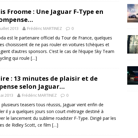
is Froome : Une Jaguar F-Type en
compense…
juillet 2013
Frédéric MARTINEZ
0
oda est le partenaire officiel du Tour de France, quelques
es choisissent de ne pas rouler en voitures tchèques et
légient d’autres sponsors. C’est le cas de l’équipe Sky Team
ycling qui roule
[…]
ire : 13 minutes de plaisir et de
pense selon Jaguar…
ai 2013
Frédéric MARTINEZ
0
 plusieurs teasers tous réussis, Jaguar vient enfin de
ler il y a quelques jours son court-métrage destiné à
er le lancement du sublime roadster F-Type. Dirigé par les
es de Ridley Scott, ce film
[…]