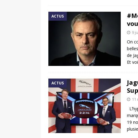
#Mo
ACTUS
vou
9 j
On co
belle
de Ja
Et vo
Jag
ACTUS
Sup
11
L’hyp
marqu
19 no
plusi