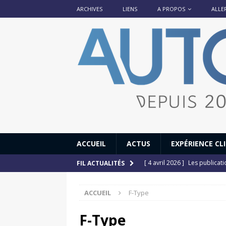
ARCHIVES
LIENS
A PROPOS
ALLE
ACCUEIL
ACTUS
EXPÉRIENCE CL
[ 4 avril 2026 ]
Les publicat
FIL ACTUALITÉS
[ 13 septembre 2025 ]
DS N°
ACCUEIL
F-Type
[ 12 juillet 2025 ]
14 juillet
[ 6 juillet 2025 ]
Renault Esp
F-Type