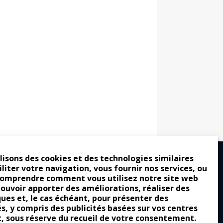
lisons des cookies et des technologies similaires
iliter votre navigation, vous fournir nos services, ou
comprendre comment vous utilisez notre site web
ro : pour les gens vrais
pouvoir apporter des améliorations, réaliser des
tion a commencé
ques et, le cas échéant, pour présenter des
és, y compris des publicités basées sur vos centres
e attraction de la légèreté
t, sous réserve du recueil de votre consentement.