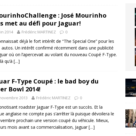
urinhoChallenge : José Mourinho
s met au défi pour Jaguar!
uin 2014
Frédéric MARTINEZ
0
nnaissait déjà le fort intérêt de “The Special One” pour les
s autos. Un intérêt confirmé récemment dans une publicité
guar où on l’apercevait au volant du nouveau Coupé F-Type.
ilà qu’à
[…]
uar F-Type Coupé : le bad boy du
er Bowl 2014!
 novembre 2013
Frédéric MARTINEZ
0
notisant roadster Jaguar F-Type est un succès. Et la
e anglaise ne compte pas s’arrêter là puisque dévoilera le
vembre prochain une version coupé du véhicule. Mieux,
eurs mois avant sa commercialisation, Jaguar
[…]