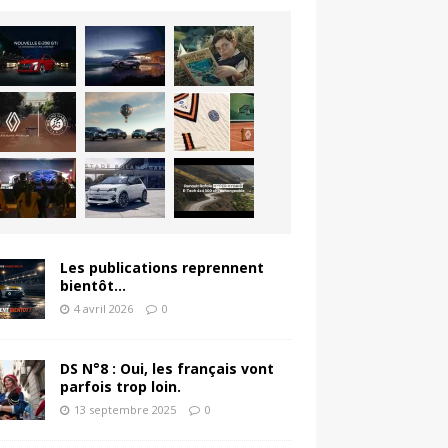
Les publications reprennent
bientôt…
4 avril 2026
0
DS N°8 : Oui, les français vont
parfois trop loin.
13 septembre 2025
0