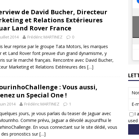
8 GTi : naissance d’une légende
ACTUS
erview de David Bucher, Directeur
 Honda dévoile un spot publicitaire… confiné!
ACTUS
keting et Relations Extérieures
uar Land Rover France
juillet 2014
Frédéric MARTINEZ
0
s leur reprise par le groupe Tata Motors, les marques
r et Land Rover font preuve d’un grand dynamisme, y
is sur le marché français. Rencontre avec David Bucher,
teur Marketing et Relations Extérieures des
[…]
LET
urinhoChallenge : Vous aussi,
No
enez un Special One !
juin 2014
Frédéric MARTINEZ
1
E-m
a quelques jours, je vous parlais du teaser de Jaguar avec
I 
Mourinho. Comme prévu, Jaguar a dévoilé aujourd’hui le
used 
hinoChallenge. En vous connectant sur le site dédié, vous
s des pronostics sur
[…]