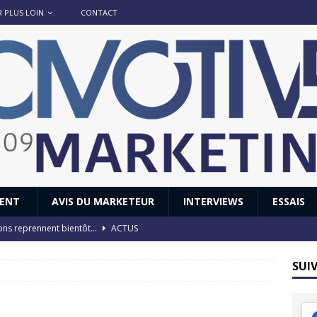
R PLUS LOIN
CONTACT
IENT
AVIS DU MARKETEUR
INTERVIEWS
ESSAIS
ions reprennent bientôt…
ACTUS
8 : Oui, les français vont parfois trop loin.
ACTUS
SUI
 : nouveau film de marque pour Citroën
AVIS DU MARKETEUR
ace : voyage, voyage…
ACTUS