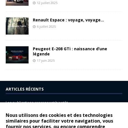
12 juillet 2025
Renault Espace : voyage, voyage…
6 juillet 2025
Peugeot E-208 GTi : naissance d’une
légende
17 juin 2025
ARTICLES RÉCENTS
Les publications reprennent bientôt…
DS N°8 : Oui, les français vont parfois trop loin.
Nous utilisons des cookies et des technologies
14 juillet : nouveau film de marque pour Citroën
similaires pour faciliter votre navigation, vous
fournir nos services, ou encore comprendre