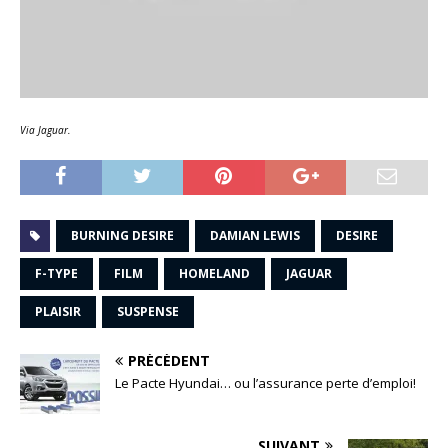
Via Jaguar.
BURNING DESIRE
DAMIAN LEWIS
DESIRE
F-TYPE
FILM
HOMELAND
JAGUAR
PLAISIR
SUSPENSE
PRÉCÉDENT
Le Pacte Hyundai… ou l’assurance perte d’emploi!
SUIVANT