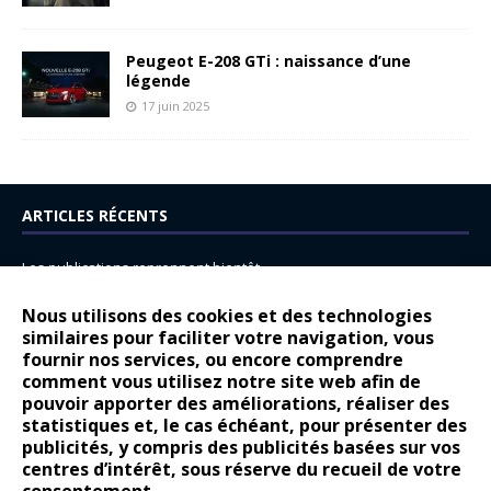
Peugeot E-208 GTi : naissance d’une
légende
17 juin 2025
ARTICLES RÉCENTS
Les publications reprennent bientôt…
DS N°8 : Oui, les français vont parfois trop loin.
Nous utilisons des cookies et des technologies
14 juillet : nouveau film de marque pour Citroën
similaires pour faciliter votre navigation, vous
fournir nos services, ou encore comprendre
Renault Espace : voyage, voyage…
comment vous utilisez notre site web afin de
pouvoir apporter des améliorations, réaliser des
Peugeot E-208 GTi : naissance d’une légende
statistiques et, le cas échéant, pour présenter des
publicités, y compris des publicités basées sur vos
COMMENTAIRES RÉCENTS
centres d’intérêt, sous réserve du recueil de votre