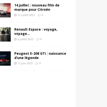
14 juillet : nouveau film de
marque pour Citroën
12 juillet 2025
0
Renault Espace : voyage,
voyage…
6 juillet 2025
0
Peugeot E-208 GTi : naissance
d’une légende
17 juin 2025
0