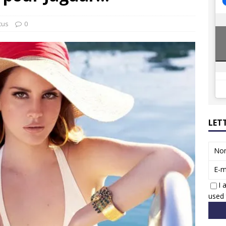
8 GTi : naissance d’une légende
ACTUS
 Honda dévoile un spot publicitaire… confiné!
ACTUS
tus
0
LET
No
E-m
I 
used 