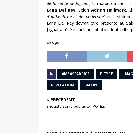
de la santé de Jaguar
“, la marque a choisi
Lana Del Rey
. Selon
Adrian Hallmark
, d
d’authenticité et de modernité
” et sied donc
Lana Del Rey devrait être présente au Salo
Jaguar a révélé quelques photos dont celle qui
Via Jaguar.
AMBASSADRICE
F-TYPE
IMAG
RÉVÉLATION
SALON
PRÉCÉDENT
Enquête sur la pub auto : VOTEZ!