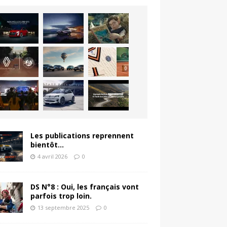
Les publications reprennent
bientôt…
4 avril 2026
0
DS N°8 : Oui, les français vont
parfois trop loin.
13 septembre 2025
0