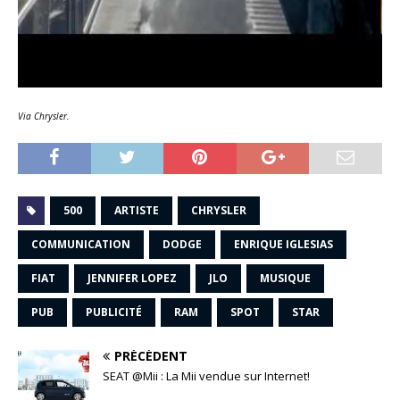
Via Chrysler.
500
ARTISTE
CHRYSLER
COMMUNICATION
DODGE
ENRIQUE IGLESIAS
FIAT
JENNIFER LOPEZ
JLO
MUSIQUE
PUB
PUBLICITÉ
RAM
SPOT
STAR
PRÉCÉDENT
SEAT @Mii : La Mii vendue sur Internet!