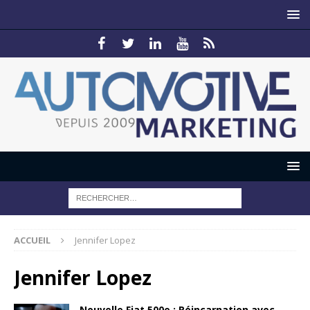
ACCUEIL
Jennifer Lopez
Jennifer Lopez
Nouvelle Fiat 500e : Réincarnation avec