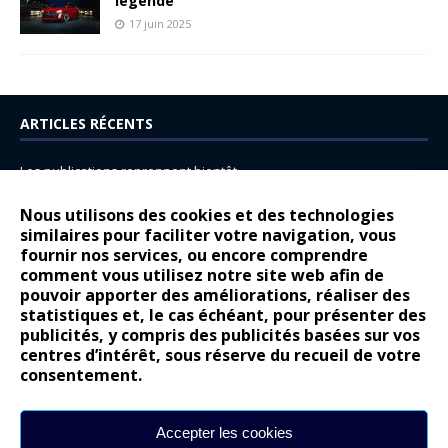
légende
17 juin 2025
ARTICLES RÉCENTS
Les publications reprennent bientôt…
DS N°8 : Oui, les français vont parfois trop loin.
Nous utilisons des cookies et des technologies
14 juillet : nouveau film de marque pour Citroën
similaires pour faciliter votre navigation, vous
fournir nos services, ou encore comprendre
Renault Espace : voyage, voyage…
comment vous utilisez notre site web afin de
pouvoir apporter des améliorations, réaliser des
Peugeot E-208 GTi : naissance d’une légende
statistiques et, le cas échéant, pour présenter des
publicités, y compris des publicités basées sur vos
COMMENTAIRES RÉCENTS
centres d’intérêt, sous réserve du recueil de votre
consentement.
Bernard Dardart
dans
Dacia Sandero : pour les gens vrais
Gilly
dans
Citroën ë-C3 : la révolution a commencé
Accepter les cookies