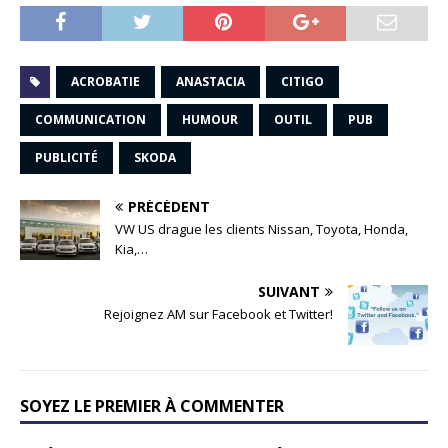
ACROBATIE
ANASTACIA
CITIGO
COMMUNICATION
HUMOUR
OUTIL
PUB
PUBLICITÉ
SKODA
PRÉCÉDENT
VW US drague les clients Nissan, Toyota, Honda,
Kia,…
SUIVANT
Rejoignez AM sur Facebook et Twitter!
SOYEZ LE PREMIER À COMMENTER