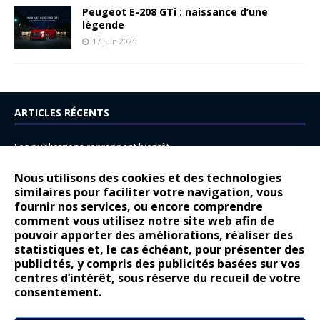
Peugeot E-208 GTi : naissance d’une
légende
17 juin 2025
ARTICLES RÉCENTS
Les publications reprennent bientôt…
DS N°8 : Oui, les français vont parfois trop loin.
Nous utilisons des cookies et des technologies
14 juillet : nouveau film de marque pour Citroën
similaires pour faciliter votre navigation, vous
fournir nos services, ou encore comprendre
Renault Espace : voyage, voyage…
comment vous utilisez notre site web afin de
pouvoir apporter des améliorations, réaliser des
Peugeot E-208 GTi : naissance d’une légende
statistiques et, le cas échéant, pour présenter des
publicités, y compris des publicités basées sur vos
COMMENTAIRES RÉCENTS
centres d’intérêt, sous réserve du recueil de votre
consentement.
Bernard Dardart
dans
Dacia Sandero : pour les gens vrais