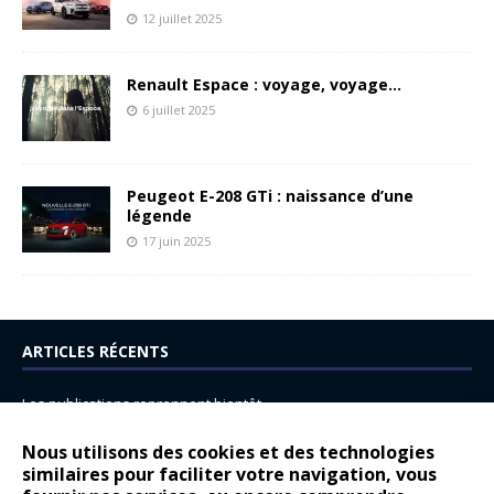
12 juillet 2025
Renault Espace : voyage, voyage…
6 juillet 2025
Peugeot E-208 GTi : naissance d’une
légende
17 juin 2025
ARTICLES RÉCENTS
Les publications reprennent bientôt…
DS N°8 : Oui, les français vont parfois trop loin.
Nous utilisons des cookies et des technologies
14 juillet : nouveau film de marque pour Citroën
similaires pour faciliter votre navigation, vous