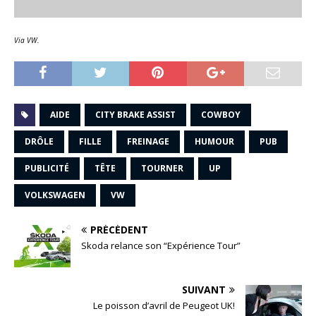
Via VW.
AIDE
CITY BRAKE ASSIST
COWBOY
DRÔLE
FILLE
FREINAGE
HUMOUR
PUB
PUBLICITÉ
TÊTE
TOURNER
UP
VOLKSWAGEN
VW
PRÉCÉDENT
Skoda relance son “Expérience Tour”
SUIVANT
Le poisson d’avril de Peugeot UK!