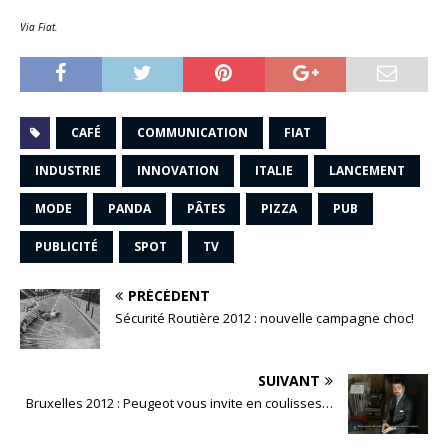
Via Fiat.
CAFÉ
COMMUNICATION
FIAT
INDUSTRIE
INNOVATION
ITALIE
LANCEMENT
MODE
PANDA
PÂTES
PIZZA
PUB
PUBLICITÉ
SPOT
TV
PRÉCÉDENT
Sécurité Routière 2012 : nouvelle campagne choc!
SUIVANT
Bruxelles 2012 : Peugeot vous invite en coulisses…