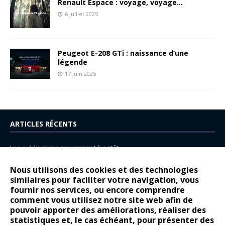
Renault Espace : voyage, voyage…
6 juillet 2025
Peugeot E-208 GTi : naissance d’une
légende
17 juin 2025
ARTICLES RÉCENTS
Les publications reprennent bientôt…
DS N°8 : Oui, les français vont parfois trop loin.
Nous utilisons des cookies et des technologies
14 juillet : nouveau film de marque pour Citroën
similaires pour faciliter votre navigation, vous
fournir nos services, ou encore comprendre
Renault Espace : voyage, voyage…
comment vous utilisez notre site web afin de
pouvoir apporter des améliorations, réaliser des
Peugeot E-208 GTi : naissance d’une légende
statistiques et, le cas échéant, pour présenter des