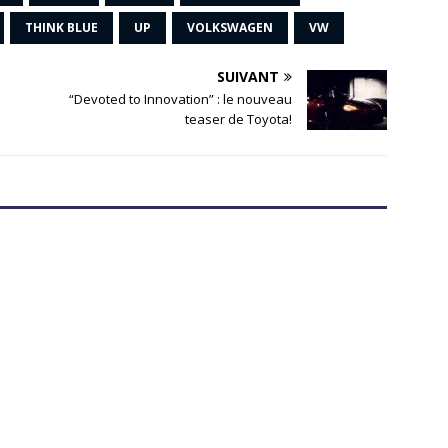
THINK BLUE
UP
VOLKSWAGEN
VW
SUIVANT
“Devoted to Innovation” : le nouveau
teaser de Toyota!