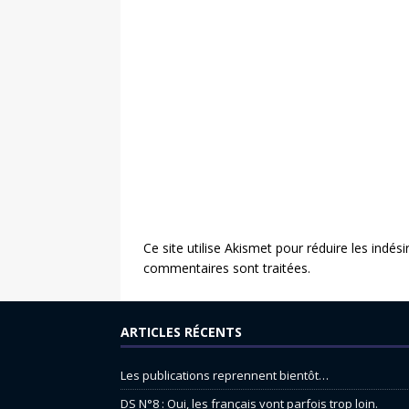
Ce site utilise Akismet pour réduire les indési
commentaires sont traitées
.
ARTICLES RÉCENTS
Les publications reprennent bientôt…
DS N°8 : Oui, les français vont parfois trop loin.