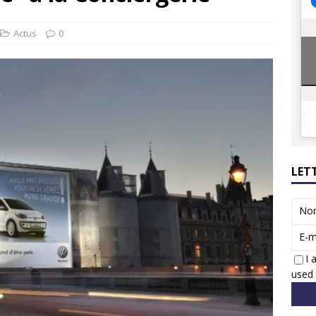
ions reprennent bientôt…
ACTUS
8 : Oui, les français vont parfois trop loin.
ACTUS
Actus
0
LET
No
E-m
I 
used 