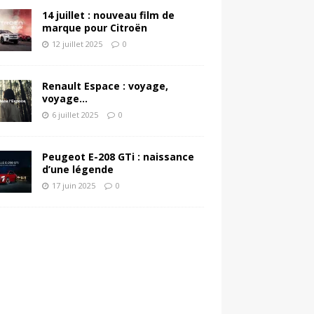
14 juillet : nouveau film de
marque pour Citroën
12 juillet 2025
0
Renault Espace : voyage,
voyage…
6 juillet 2025
0
Peugeot E-208 GTi : naissance
d’une légende
17 juin 2025
0