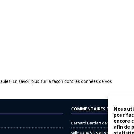
rables.
En savoir plus sur la façon dont les données de vos
Nous uti
COMMENTAIRES RÉCENTS
pour fac
encore 
Bernard Dardart
dans
Dacia Sande
afin de 
Gilly
dans
Citroën ë-C3 : la révolu
statisti