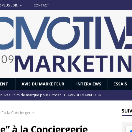
R PLUS LOIN
CONTACT
IENT
AVIS DU MARKETEUR
INTERVIEWS
ESSAIS
 : nouveau film de marque pour Citroën
AVIS DU MARKETEUR
ace : voyage, voyage…
ACTUS
SUI
e” à la Conciergerie
8 GTi : naissance d’une légende
ACTUS
 Honda dévoile un spot publicitaire… confiné!
ACTUS
e” à la Conciergerie