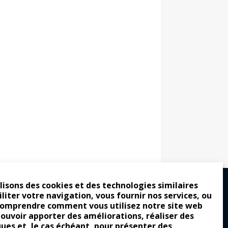
lisons des cookies et des technologies similaires
iliter votre navigation, vous fournir nos services, ou
comprendre comment vous utilisez notre site web
ro : pour les gens vrais
pouvoir apporter des améliorations, réaliser des
tion a commencé
ques et, le cas échéant, pour présenter des