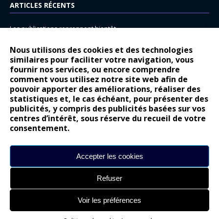
ARTICLES RÉCENTS
Les publications reprennent bientôt…
DS N°8 : Oui, les français vont parfois trop loin.
Nous utilisons des cookies et des technologies
14 juillet : nouveau film de marque pour Citroën
similaires pour faciliter votre navigation, vous
fournir nos services, ou encore comprendre
Renault Espace : voyage, voyage…
comment vous utilisez notre site web afin de
pouvoir apporter des améliorations, réaliser des
Peugeot E-208 GTi : naissance d’une légende
statistiques et, le cas échéant, pour présenter des
publicités, y compris des publicités basées sur vos
COMMENTAIRES RÉCENTS
centres d’intérêt, sous réserve du recueil de votre
consentement.
Bernard Dardart
dans
Dacia Sandero : pour les gens vrais
Gilly
dans
Citroën ë-C3 : la révolution a commencé
Accepter les cookies
gyo
dans
Alpine A290 : L’irrésistible attraction de la légèreté
Refuser
leroy
dans
Lancia Ypsilon : naturellement envoûtante ?
maria
dans
Nouvelle Opel Corsa : Yes of Corsa !
Voir les préférences