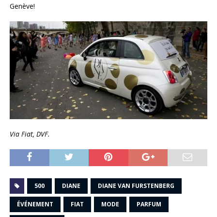
Genève!
Via Fiat, DVF.
500
DIANE
DIANE VAN FURSTENBERG
ÉVÉNEMENT
FIAT
MODE
PARFUM