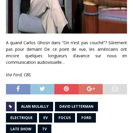
A quand Carlos Ghosn dans “On n’est pas couché”? Sûrement
pas pour demain! De ce point de vue, les américains ont
encore quelques longueurs d’avance sur nous en
communication audiovisuelle…
Via Ford, CBS.
ALAN MULALLY
DAVID LETTERMAN
ELECTRIQUE
EV
FOCUS
FORD
LATE SHOW
TV