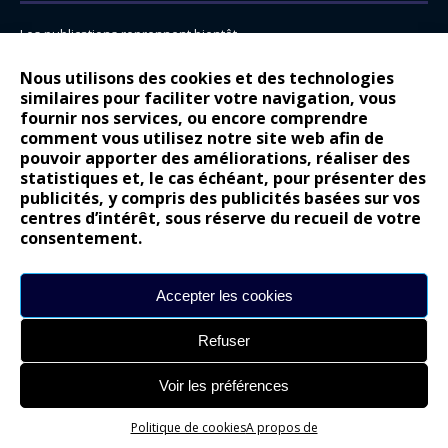
Les publications reprennent bientôt…
DS N°8 : Oui, les français vont parfois trop loin.
Nous utilisons des cookies et des technologies
14 juillet : nouveau film de marque pour Citroën
similaires pour faciliter votre navigation, vous
fournir nos services, ou encore comprendre
Renault Espace : voyage, voyage…
comment vous utilisez notre site web afin de
pouvoir apporter des améliorations, réaliser des
Peugeot E-208 GTi : naissance d’une légende
statistiques et, le cas échéant, pour présenter des
publicités, y compris des publicités basées sur vos
COMMENTAIRES RÉCENTS
centres d’intérêt, sous réserve du recueil de votre
consentement.
Bernard Dardart
dans
Dacia Sandero : pour les gens vrais
Gilly
dans
Citroën ë-C3 : la révolution a commencé
Accepter les cookies
gyo
dans
Alpine A290 : L’irrésistible attraction de la légèreté
Refuser
leroy
dans
Lancia Ypsilon : naturellement envoûtante ?
maria
dans
Nouvelle Opel Corsa : Yes of Corsa !
Voir les préférences
Politique de cookies
A propos de
Site réalisé par
Alexandre Hamed