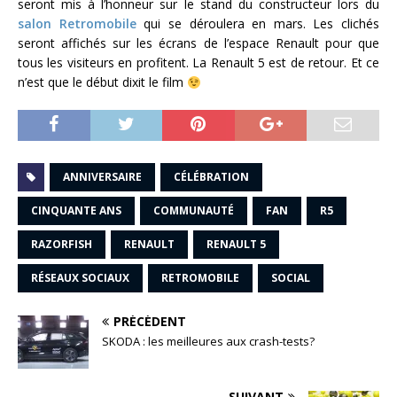
seront mis à l’honneur sur le stand du constructeur lors du
salon Retromobile
qui se déroulera en mars. Les clichés
seront affichés sur les écrans de l’espace Renault pour que
tous les visiteurs en profitent. La Renault 5 est de retour. Et ce
n’est que le début dixit le film
ANNIVERSAIRE
CÉLÉBRATION
CINQUANTE ANS
COMMUNAUTÉ
FAN
R5
RAZORFISH
RENAULT
RENAULT 5
RÉSEAUX SOCIAUX
RETROMOBILE
SOCIAL
PRÉCÉDENT
SKODA : les meilleures aux crash-tests?
SUIVANT