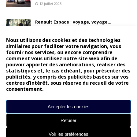
12 juillet 2025
Renault Espace : voyage, voyage…
6 juillet 2025
Nous utilisons des cookies et des technologies
similaires pour faciliter votre navigation, vous
fournir nos services, ou encore comprendre
Peugeot E-208 GTi : naissance d’une
comment vous utilisez notre site web afin de
légende
pouvoir apporter des améliorations, réaliser des
17 juin 2025
statistiques et, le cas échéant, pour présenter des
publicités, y compris des publicités basées sur vos
centres d’intérêt, sous réserve du recueil de votre
consentement.
ARTICLES RÉCENTS
Accepter les cookies
Les publications reprennent bientôt…
DS N°8 : Oui, les français vont parfois trop loin.
Refuser
14 juillet : nouveau film de marque pour Citroën
Voir les préférences