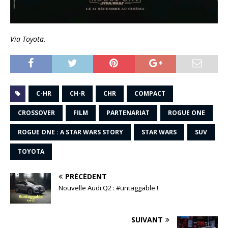
Via Toyota.
C-HR
CH-R
CHR
COMPACT
CROSSOVER
FILM
PARTENARIAT
ROGUE ONE
ROGUE ONE : A STAR WARS STORY
STAR WARS
SUV
TOYOTA
PRÉCÉDENT
Nouvelle Audi Q2 : #untaggable !
SUIVANT