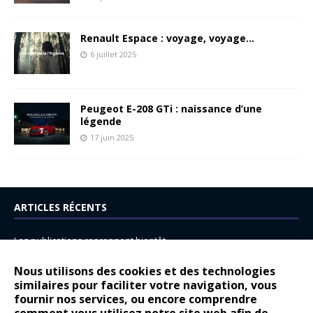
Renault Espace : voyage, voyage…
6 juillet 2025
Peugeot E-208 GTi : naissance d’une
légende
17 juin 2025
ARTICLES RÉCENTS
Les publications reprennent bientôt…
DS N°8 : Oui, les français vont parfois trop loin.
Nous utilisons des cookies et des technologies
similaires pour faciliter votre navigation, vous
14 juillet : nouveau film de marque pour Citroën
fournir nos services, ou encore comprendre
Renault Espace : voyage, voyage…