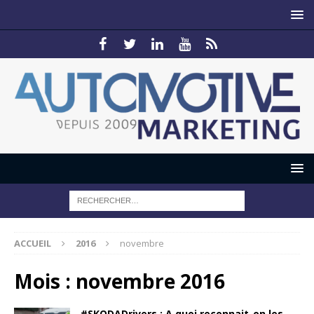
ACCUEIL
2016
novembre
Mois :
novembre 2016
#SKODADrivers : A quoi reconnait-on les