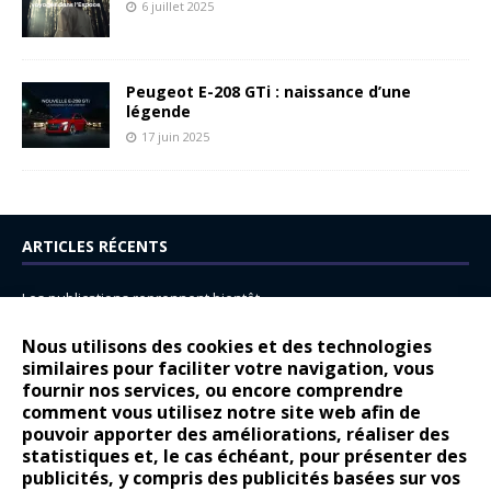
6 juillet 2025
Peugeot E-208 GTi : naissance d’une
légende
17 juin 2025
ARTICLES RÉCENTS
Les publications reprennent bientôt…
DS N°8 : Oui, les français vont parfois trop loin.
Nous utilisons des cookies et des technologies
similaires pour faciliter votre navigation, vous
14 juillet : nouveau film de marque pour Citroën
fournir nos services, ou encore comprendre
Renault Espace : voyage, voyage…
comment vous utilisez notre site web afin de
pouvoir apporter des améliorations, réaliser des
Peugeot E-208 GTi : naissance d’une légende
statistiques et, le cas échéant, pour présenter des
publicités, y compris des publicités basées sur vos
COMMENTAIRES RÉCENTS