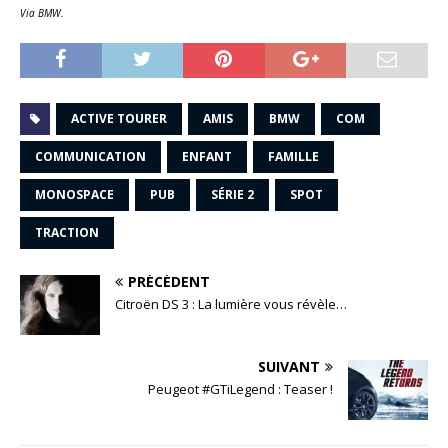
Via BMW.
ACTIVE TOURER
AMIS
BMW
COM
COMMUNICATION
ENFANT
FAMILLE
MONOSPACE
PUB
SÉRIE 2
SPOT
TRACTION
PRÉCÉDENT
Citroën DS 3 : La lumière vous révèle…
SUIVANT
Peugeot #GTiLegend : Teaser !