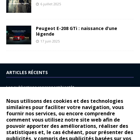
6 juillet 2025
Peugeot E-208 GTi : naissance d’une
légende
17 juin 2025
ARTICLES RÉCENTS
Les publications reprennent bientôt…
DS N°8 : Oui, les français vont parfois trop loin.
Nous utilisons des cookies et des technologies
similaires pour faciliter votre navigation, vous
14 juillet : nouveau film de marque pour Citroën
fournir nos services, ou encore comprendre
Renault Espace : voyage, voyage…
comment vous utilisez notre site web afin de
pouvoir apporter des améliorations, réaliser des
Peugeot E-208 GTi : naissance d’une légende
statistiques et, le cas échéant, pour présenter des
publicités, y compris des publicités basées sur vos
COMMENTAIRES RÉCENTS