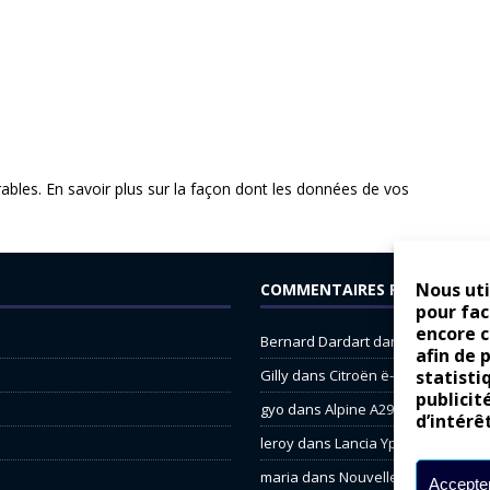
rables.
En savoir plus sur la façon dont les données de vos
Nous uti
COMMENTAIRES RÉCENTS
pour fac
encore 
Bernard Dardart
dans
Dacia Sande
afin de 
Gilly
dans
Citroën ë-C3 : la révolu
statisti
publicit
gyo
dans
Alpine A290 : L’irrésistibl
d’intérê
leroy
dans
Lancia Ypsilon : nature
maria
dans
Nouvelle Opel Corsa : 
Accepter