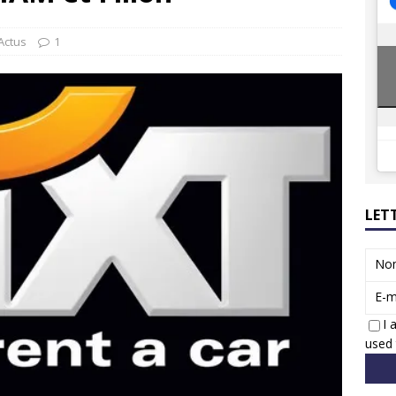
8 GTi : naissance d’une légende
ACTUS
 Honda dévoile un spot publicitaire… confiné!
ACTUS
Actus
1
LET
No
E-m
I 
used 