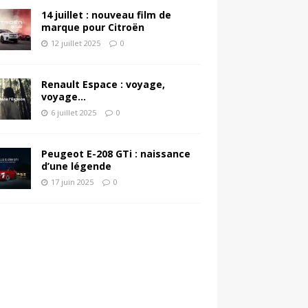
14 juillet : nouveau film de
marque pour Citroën
12 juillet 2025
0
Renault Espace : voyage,
voyage…
6 juillet 2025
0
Peugeot E-208 GTi : naissance
d’une légende
17 juin 2025
0