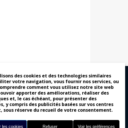
lisons des cookies et des technologies similaires
iliter votre navigation, vous fournir nos services, ou
comprendre comment vous utilisez notre site web
ro : pour les gens vrais
pouvoir apporter des améliorations, réaliser des
tion a commencé
ques et, le cas échéant, pour présenter des
és, y compris des publicités basées sur vos centres
e attraction de la légèreté
t, sous réserve du recueil de votre consentement.
llement envoûtante ?
Yes of Corsa !
 les cookies
Refuser
Voir les préférences