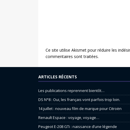
Ce site utilise Akismet pour réduire les indési
commentaires sont traitées
.
ARTICLES RÉCENTS
Les publications reprennent bientôt…
DS N°8 : Oui, les français vont parfois trop loin.
14 juillet : nouveau film de marque pour Citroën
Renault Espace : voyage, voyage…
Peugeot E-208 GTi : naissance d’une légende