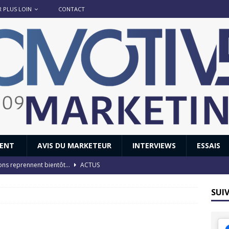
R PLUS LOIN
CONTACT
IENT
AVIS DU MARKETEUR
INTERVIEWS
ESSAIS
ions reprennent bientôt…
ACTUS
8 : Oui, les français vont parfois trop loin.
ACTUS
SUI
 : nouveau film de marque pour Citroën
AVIS DU MARKETEUR
ace : voyage, voyage…
ACTUS