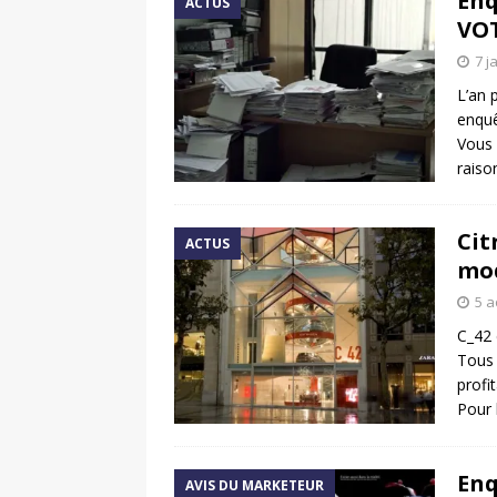
Enq
ACTUS
VOT
7 j
L’an 
enquê
Vous 
raiso
Cit
ACTUS
mod
5 a
C_42 
Tous 
profi
Pour 
Enq
AVIS DU MARKETEUR