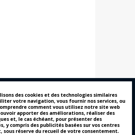
lisons des cookies et des technologies similaires
iliter votre navigation, vous fournir nos services, ou
ro : pour les gens vrais
comprendre comment vous utilisez notre site web
tion a commencé
pouvoir apporter des améliorations, réaliser des
ques et, le cas échéant, pour présenter des
e attraction de la légèreté
és, y compris des publicités basées sur vos centres
t, sous réserve du recueil de votre consentement.
llement envoûtante ?