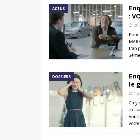
Enq
ACTUS
: V
20 
Pour
MARKE
L’an 
3ème 
Enq
DOSSIERS
le 
1 j
Ca y 
trois
Vous 
votr