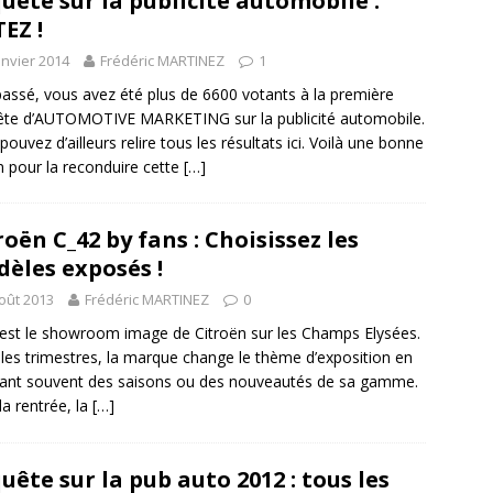
uête sur la publicité automobile :
EZ !
anvier 2014
Frédéric MARTINEZ
1
passé, vous avez été plus de 6600 votants à la première
te d’AUTOMOTIVE MARKETING sur la publicité automobile.
pouvez d’ailleurs relire tous les résultats ici. Voilà une bonne
n pour la reconduire cette
[…]
roën C_42 by fans : Choisissez les
èles exposés !
oût 2013
Frédéric MARTINEZ
0
est le showroom image de Citroën sur les Champs Elysées.
les trimestres, la marque change le thème d’exposition en
tant souvent des saisons ou des nouveautés de sa gamme.
la rentrée, la
[…]
uête sur la pub auto 2012 : tous les