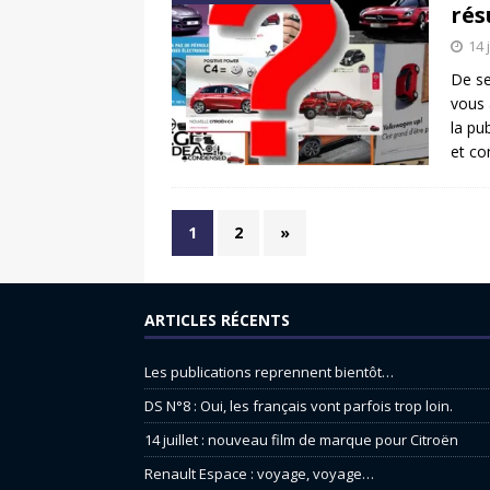
rés
14 
De s
vous 
la pu
et co
1
2
»
ARTICLES RÉCENTS
Les publications reprennent bientôt…
DS N°8 : Oui, les français vont parfois trop loin.
14 juillet : nouveau film de marque pour Citroën
Renault Espace : voyage, voyage…