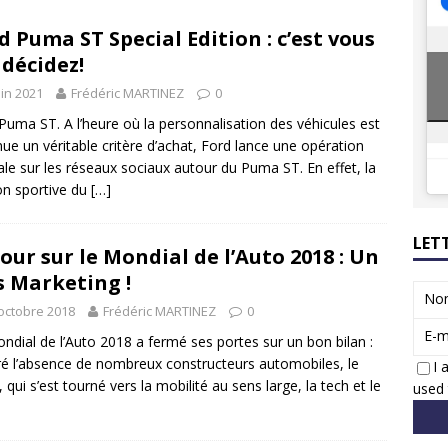
8 GTi : naissance d’une légende
ACTUS
d Puma ST Special Edition : c’est vous
 Honda dévoile un spot publicitaire… confiné!
ACTUS
 décidez!
uin 2021
Frédéric MARTINEZ
0
Puma ST. A l’heure où la personnalisation des véhicules est
ue un véritable critère d’achat, Ford lance une opération
ale sur les réseaux sociaux autour du Puma ST. En effet, la
on sportive du
[…]
LET
our sur le Mondial de l’Auto 2018 : Un
s Marketing !
No
octobre 2018
Frédéric MARTINEZ
0
E-m
ndial de l’Auto 2018 a fermé ses portes sur un bon bilan :
é l’absence de nombreux constructeurs automobiles, le
I 
, qui s’est tourné vers la mobilité au sens large, la tech et le
used 