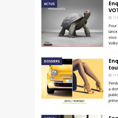
Enq
ACTUS
VOT
17 
Pour
lance
vous 
Volks
Enq
DOSSIERS
tou
11 
Pend
a don
publi
prése