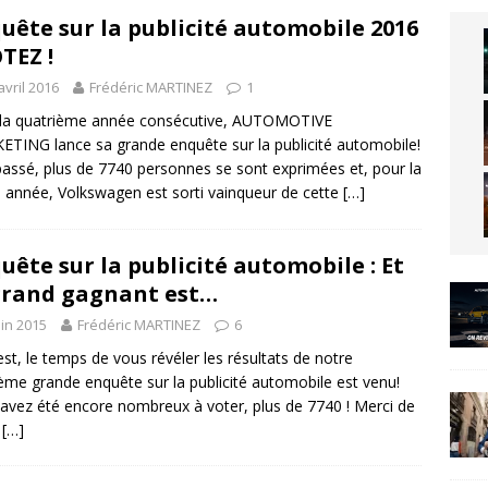
uête sur la publicité automobile 2016
OTEZ !
avril 2016
Frédéric MARTINEZ
1
 la quatrième année consécutive, AUTOMOTIVE
TING lance sa grande enquête sur la publicité automobile!
passé, plus de 7740 personnes se sont exprimées et, pour la
année, Volkswagen est sorti vainqueur de cette
[…]
uête sur la publicité automobile : Et
grand gagnant est…
uin 2015
Frédéric MARTINEZ
6
est, le temps de vous révéler les résultats de notre
ième grande enquête sur la publicité automobile est venu!
avez été encore nombreux à voter, plus de 7740 ! Merci de
e
[…]