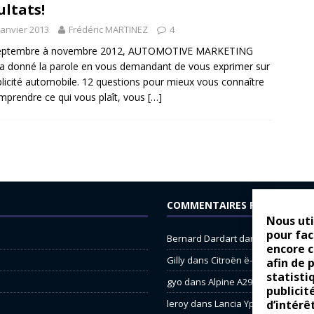
ultats!
janvier 2013
Frédéric MARTINEZ
4
eptembre à novembre 2012, AUTOMOTIVE MARKETING
a donné la parole en vous demandant de vous exprimer sur
blicité automobile. 12 questions pour mieux vous connaître
mprendre ce qui vous plaît, vous
[…]
COMMENTAIRES RÉCENTS
Nous uti
pour fac
Bernard Dardart
dans
Dacia Sande
encore 
Gilly
dans
Citroën ë-C3 : la révolu
afin de 
statisti
gyo
dans
Alpine A290 : L’irrésistibl
publicit
d’intérê
leroy
dans
Lancia Ypsilon : nature