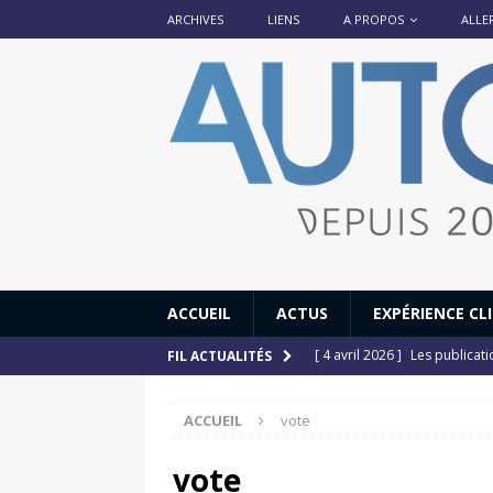
ARCHIVES
LIENS
A PROPOS
ALLE
ACCUEIL
ACTUS
EXPÉRIENCE CL
[ 4 avril 2026 ]
Les publicat
FIL ACTUALITÉS
[ 13 septembre 2025 ]
DS N°
ACCUEIL
vote
[ 12 juillet 2025 ]
14 juillet
[ 6 juillet 2025 ]
Renault Esp
vote