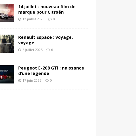
14 juillet : nouveau film de
marque pour Citroën
12 juillet 2025
0
Renault Espace : voyage,
voyage…
6 juillet 2025
0
Peugeot E-208 GTi : naissance
d’une légende
17 juin 2025
0