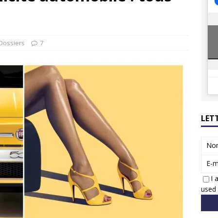
8 GTi : naissance d’une légende
ACTUS
 Honda dévoile un spot publicitaire… confiné!
ACTUS
Dossiers
7
LET
No
E-m
I 
used 