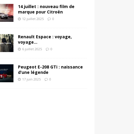
14 juillet : nouveau film de
marque pour Citroën
12 juillet 2025
0
Renault Espace : voyage,
voyage…
6 juillet 2025
0
Peugeot E-208 GTi : naissance
d’une légende
17 juin 2025
0