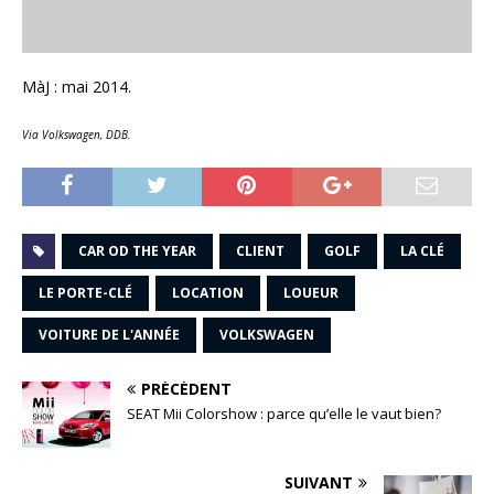
MàJ : mai 2014.
Via Volkswagen, DDB.
CAR OD THE YEAR
CLIENT
GOLF
LA CLÉ
LE PORTE-CLÉ
LOCATION
LOUEUR
VOITURE DE L'ANNÉE
VOLKSWAGEN
PRÉCÉDENT
SEAT Mii Colorshow : parce qu’elle le vaut bien?
SUIVANT