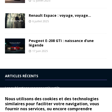
12 juillet 2025
Renault Espace : voyage, voyage…
6 juillet 2025
Peugeot E-208 GTi : naissance d’une
légende
17 juin 2025
ARTICLES RÉCENTS
Les publications reprennent bientôt…
DS N°8 : Oui, les français vont parfois trop loin.
Nous utilisons des cookies et des technologies
14 juillet : nouveau film de marque pour Citroën
similaires pour faciliter votre navigation, vous
fournir nos services, ou encore comprendre
Renault Espace : voyage, voyage…