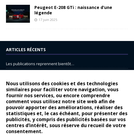
Peugeot E-208 GTi : naissance d’une
légende
17 juin 2025
ARTICLES RÉCENTS
Les publications reprennent bientôt…
DS N°8 : Oui, les français vont parfois trop loin.
14 juillet : nouveau film de marque pour Citroën
Nous utilisons des cookies et des technologies
similaires pour faciliter votre navigation, vous
Renault Espace : voyage, voyage…
fournir nos services, ou encore comprendre
comment vous utilisez notre site web afin de
Peugeot E-208 GTi : naissance d’une légende
pouvoir apporter des améliorations, réaliser des
statistiques et, le cas échéant, pour présenter des
COMMENTAIRES RÉCENTS
publicités, y compris des publicités basées sur vos
centres d’intérêt, sous réserve du recueil de votre
Bernard Dardart
dans
Dacia Sandero : pour les gens vrais
consentement.