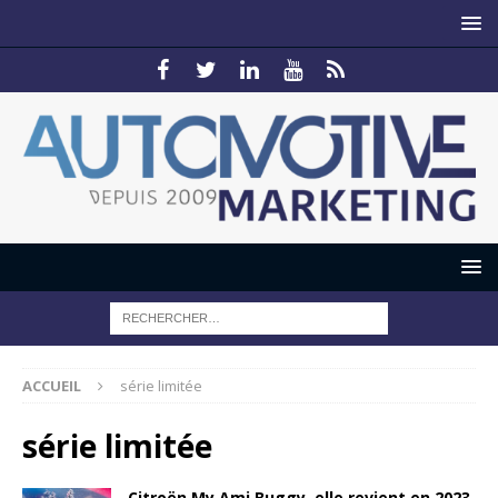
ACCUEIL
série limitée
série limitée
Citroën My Ami Buggy, elle revient en 2023