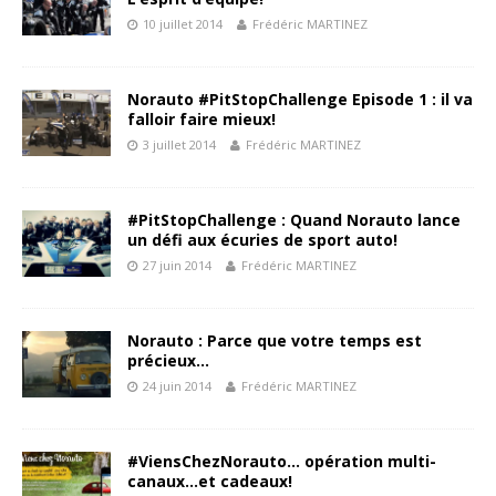
10 juillet 2014
Frédéric MARTINEZ
Norauto #PitStopChallenge Episode 1 : il va
falloir faire mieux!
3 juillet 2014
Frédéric MARTINEZ
#PitStopChallenge : Quand Norauto lance
un défi aux écuries de sport auto!
27 juin 2014
Frédéric MARTINEZ
Norauto : Parce que votre temps est
précieux…
24 juin 2014
Frédéric MARTINEZ
#ViensChezNorauto… opération multi-
canaux…et cadeaux!