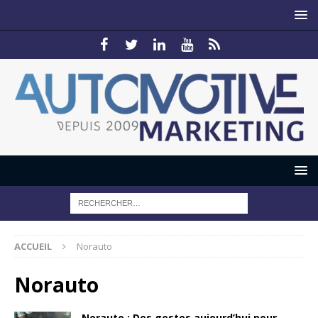
ACCUEIL
Norauto
Norauto
Norauto : Des gestes aujourd’hui pour