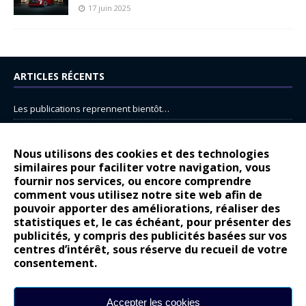
17 juin 2025
ARTICLES RÉCENTS
Les publications reprennent bientôt…
DS N°8 : Oui, les français vont parfois trop loin.
14 juillet : nouveau film de marque pour Citroën
Nous utilisons des cookies et des technologies
similaires pour faciliter votre navigation, vous
Renault Espace : voyage, voyage…
fournir nos services, ou encore comprendre
Peugeot E-208 GTi : naissance d’une légende
comment vous utilisez notre site web afin de
pouvoir apporter des améliorations, réaliser des
statistiques et, le cas échéant, pour présenter des
COMMENTAIRES RÉCENTS
publicités, y compris des publicités basées sur vos
centres d’intérêt, sous réserve du recueil de votre
Bernard Dardart
dans
Dacia Sandero : pour les gens vrais
consentement.
Gilly
dans
Citroën ë-C3 : la révolution a commencé
gyo
dans
Alpine A290 : L’irrésistible attraction de la légèreté
Accepter les cookies