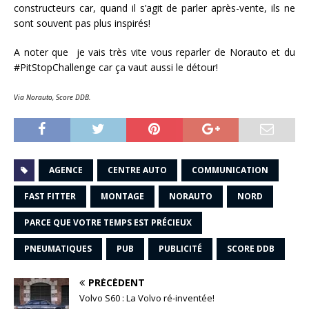
constructeurs car, quand il s’agit de parler après-vente, ils ne
sont souvent pas plus inspirés!
A noter que je vais très vite vous reparler de Norauto et du
#PitStopChallenge car ça vaut aussi le détour!
Via Norauto, Score DDB.
AGENCE
CENTRE AUTO
COMMUNICATION
FAST FITTER
MONTAGE
NORAUTO
NORD
PARCE QUE VOTRE TEMPS EST PRÉCIEUX
PNEUMATIQUES
PUB
PUBLICITÉ
SCORE DDB
PRÉCÉDENT
Volvo S60 : La Volvo ré-inventée!