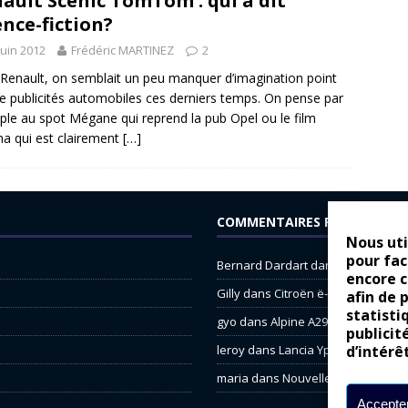
ault Scénic TomTom : qui a dit
ence-fiction?
juin 2012
Frédéric MARTINEZ
2
Renault, on semblait un peu manquer d’imagination point
e publicités automobiles ces derniers temps. On pense par
le au spot Mégane qui reprend la pub Opel ou le film
a qui est clairement
[…]
COMMENTAIRES RÉCENTS
Nous uti
pour fac
Bernard Dardart
dans
Dacia Sande
encore 
Gilly
dans
Citroën ë-C3 : la révolu
afin de 
statisti
gyo
dans
Alpine A290 : L’irrésistibl
publicit
d’intérê
leroy
dans
Lancia Ypsilon : nature
maria
dans
Nouvelle Opel Corsa : 
Accepter