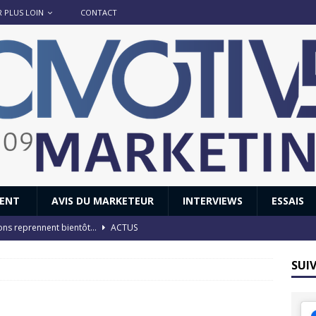
R PLUS LOIN
CONTACT
IENT
AVIS DU MARKETEUR
INTERVIEWS
ESSAIS
ions reprennent bientôt…
ACTUS
8 : Oui, les français vont parfois trop loin.
ACTUS
SUI
 : nouveau film de marque pour Citroën
AVIS DU MARKETEUR
ace : voyage, voyage…
ACTUS