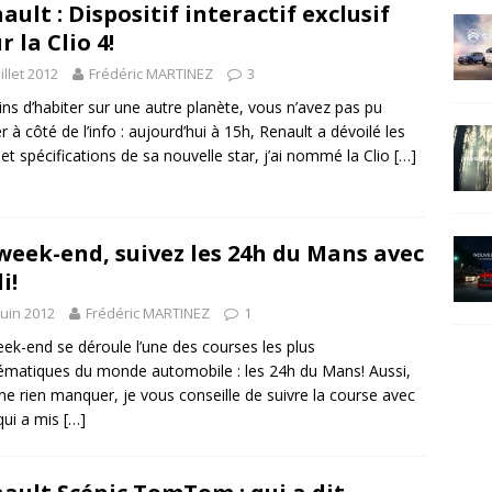
ault : Dispositif interactif exclusif
r la Clio 4!
uillet 2012
Frédéric MARTINEZ
3
ns d’habiter sur une autre planète, vous n’avez pas pu
r à côté de l’info : aujourd’hui à 15h, Renault a dévoilé les
s et spécifications de sa nouvelle star, j’ai nommé la Clio
[…]
week-end, suivez les 24h du Mans avec
i!
juin 2012
Frédéric MARTINEZ
1
ek-end se déroule l’une des courses les plus
matiques du monde automobile : les 24h du Mans! Aussi,
ne rien manquer, je vous conseille de suivre la course avec
qui a mis
[…]