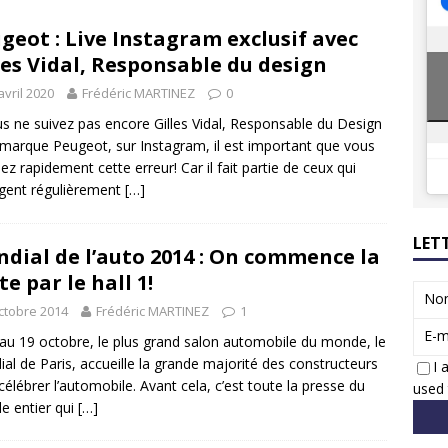
8 GTi : naissance d’une légende
ACTUS
geot : Live Instagram exclusif avec
 Honda dévoile un spot publicitaire… confiné!
ACTUS
les Vidal, Responsable du design
avril 2020
Frédéric MARTINEZ
0
us ne suivez pas encore Gilles Vidal, Responsable du Design
 marque Peugeot, sur Instagram, il est important que vous
iez rapidement cette erreur! Car il fait partie de ceux qui
gent régulièrement
[…]
LET
dial de l’auto 2014 : On commence la
te par le hall 1!
No
ctobre 2014
Frédéric MARTINEZ
1
E-m
au 19 octobre, le plus grand salon automobile du monde, le
al de Paris, accueille la grande majorité des constructeurs
I 
célébrer l’automobile. Avant cela, c’est toute la presse du
used 
 entier qui
[…]