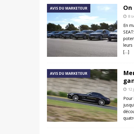
On 
AVIS DU MARKETEUR
8 
En ma
SEATS
poten
leurs
[…]
Mer
AVIS DU MARKETEUR
ga
12 
Pour 
jusqu
décou
quatr