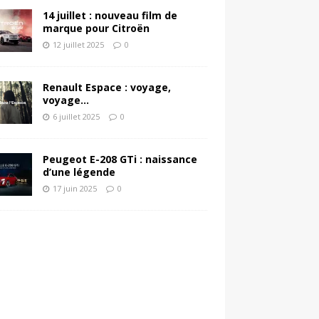
14 juillet : nouveau film de
marque pour Citroën
12 juillet 2025
0
Renault Espace : voyage,
voyage…
6 juillet 2025
0
Peugeot E-208 GTi : naissance
d’une légende
17 juin 2025
0