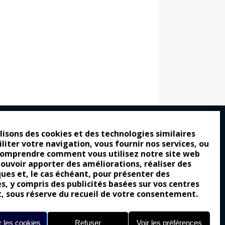
lisons des cookies et des technologies similaires
iliter votre navigation, vous fournir nos services, ou
ro : pour les gens vrais
comprendre comment vous utilisez notre site web
tion a commencé
pouvoir apporter des améliorations, réaliser des
ques et, le cas échéant, pour présenter des
e attraction de la légèreté
és, y compris des publicités basées sur vos centres
t, sous réserve du recueil de votre consentement.
llement envoûtante ?
Yes of Corsa !
 les cookies
Refuser
Voir les préférences