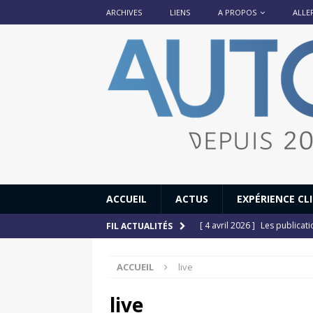
ARCHIVES
LIENS
A PROPOS
ALLE
ACCUEIL
ACTUS
EXPÉRIENCE CL
[ 4 avril 2026 ]
Les publicat
FIL ACTUALITÉS
[ 13 septembre 2025 ]
DS N°
ACCUEIL
live
[ 12 juillet 2025 ]
14 juillet
[ 6 juillet 2025 ]
Renault Esp
live