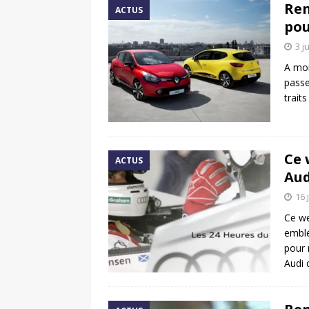
Ren
ACTUS
pou
3 j
A moi
passe
trait
Ce 
ACTUS
Aud
16 
Ce we
emblé
pour 
Audi 