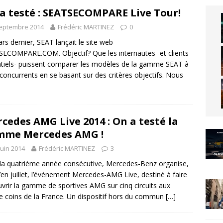
a testé : SEATSECOMPARE Live Tour!
septembre 2014
Frédéric MARTINEZ
0
rs dernier, SEAT lançait le site web
ECOMPARE.COM. Objectif? Que les internautes -et clients
tiels- puissent comparer les modèles de la gamme SEAT à
 concurrents en se basant sur des critères objectifs. Nous
cedes AMG Live 2014 : On a testé la
mme Mercedes AMG !
juin 2014
Frédéric MARTINEZ
3
la quatrième année consécutive, Mercedes-Benz organise,
’en juillet, l’événement Mercedes-AMG Live, destiné à faire
vrir la gamme de sportives AMG sur cinq circuits aux
e coins de la France. Un dispositif hors du commun
[…]