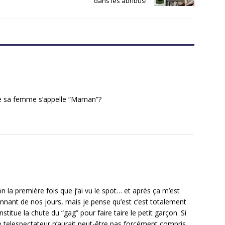
dans les abribus!
re sa femme s’appelle “Maman”?
on la première fois que j’ai vu le spot… et après ça m’est
t étonnant de nos jours, mais je pense qu’est c’est totalement
nstitue la chute du “gag” pour faire taire le petit garçon. Si
 le telespectateur n’aurait peut-être pas forcément compris