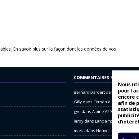
rables.
En savoir plus sur la façon dont les données de vos
COMMENTAIRES RÉCENTS
Nous uti
pour fac
Bernard Dardart
dans
Dacia Sande
encore 
Gilly
dans
Citroën ë-C3 : la révolu
afin de 
statisti
gyo
dans
Alpine A290 : L’irrésistibl
publicit
leroy
dans
Lancia Ypsilon : nature
d’intérê
maria
dans
Nouvelle Opel Corsa : 