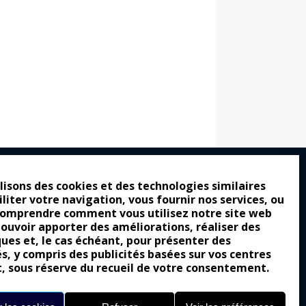
lisons des cookies et des technologies similaires
iliter votre navigation, vous fournir nos services, ou
ro : pour les gens vrais
comprendre comment vous utilisez notre site web
tion a commencé
pouvoir apporter des améliorations, réaliser des
ques et, le cas échéant, pour présenter des
e attraction de la légèreté
és, y compris des publicités basées sur vos centres
llement envoûtante ?
t, sous réserve du recueil de votre consentement.
Yes of Corsa !