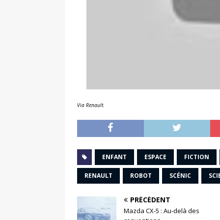
Via Renault.
ENFANT
ESPACE
FICTION
RENAULT
ROBOT
SCÉNIC
SCI
PRÉCÉDENT
Mazda CX-5 : Au-delà des