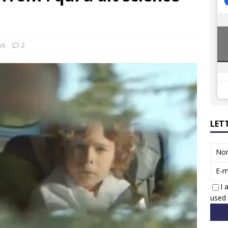
ions reprennent bientôt…
ACTUS
8 : Oui, les français vont parfois trop loin.
ACTUS
us
2
LET
No
E-m
I 
used 