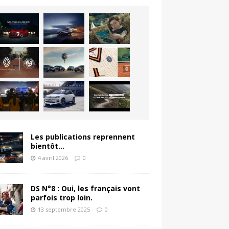
Les publications reprennent
bientôt…
4 avril 2026
0
DS N°8 : Oui, les français vont
parfois trop loin.
13 septembre 2025
0