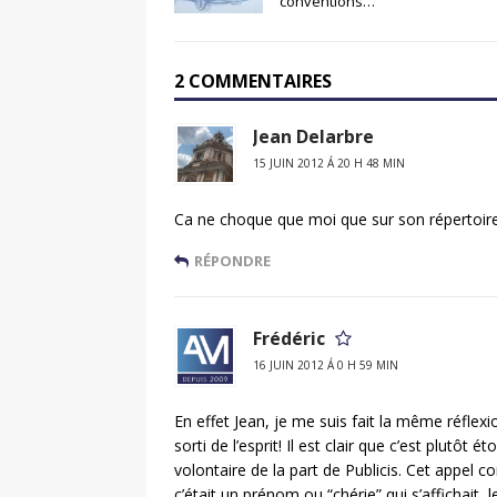
conventions…
2 COMMENTAIRES
Jean Delarbre
15 JUIN 2012 Á 20 H 48 MIN
Ca ne choque que moi que sur son répertoi
RÉPONDRE
Frédéric
16 JUIN 2012 Á 0 H 59 MIN
En effet Jean, je me suis fait la même réflexi
sorti de l’esprit! Il est clair que c’est plutô
volontaire de la part de Publicis. Cet appel co
c’était un prénom ou “chérie” qui s’affichait,