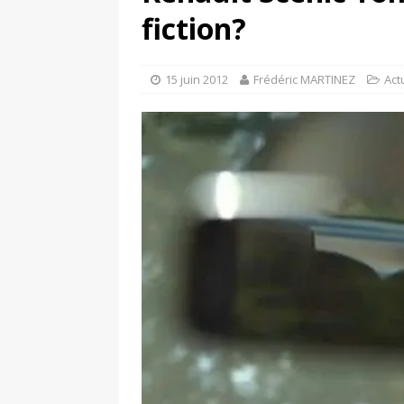
[ 4 avril 2026 ]
Les publicat
fiction?
[ 13 septembre 2025 ]
DS N°
15 juin 2012
Frédéric MARTINEZ
Act