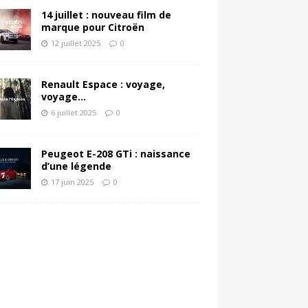
14 juillet : nouveau film de
marque pour Citroën
12 juillet 2025
0
Renault Espace : voyage,
voyage…
6 juillet 2025
0
Peugeot E-208 GTi : naissance
d’une légende
17 juin 2025
0