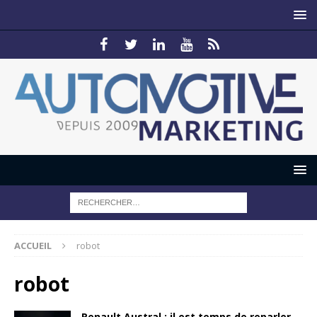
ACCUEIL
robot
robot
Renault Austral : il est temps de reparler