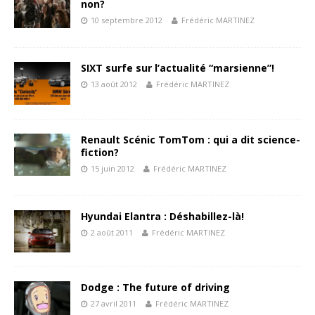
non?
10 septembre 2012
Frédéric MARTINEZ
SIXT surfe sur l’actualité “marsienne”!
13 août 2012
Frédéric MARTINEZ
Renault Scénic TomTom : qui a dit science-
fiction?
15 juin 2012
Frédéric MARTINEZ
Hyundai Elantra : Déshabillez-là!
2 août 2011
Frédéric MARTINEZ
Dodge : The future of driving
27 avril 2011
Frédéric MARTINEZ