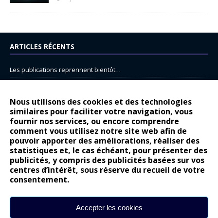
ARTICLES RÉCENTS
Les publications reprennent bientôt…
DS N°8 : Oui, les français vont parfois trop loin.
14 juillet : nouveau film de marque pour Citroën
Nous utilisons des cookies et des technologies
similaires pour faciliter votre navigation, vous
Renault Espace : voyage, voyage…
fournir nos services, ou encore comprendre
comment vous utilisez notre site web afin de
Peugeot E-208 GTi : naissance d’une légende
pouvoir apporter des améliorations, réaliser des
statistiques et, le cas échéant, pour présenter des
COMMENTAIRES RÉCENTS
publicités, y compris des publicités basées sur vos
centres d’intérêt, sous réserve du recueil de votre
Bernard Dardart
dans
Dacia Sandero : pour les gens vrais
consentement.
Gilly
dans
Citroën ë-C3 : la révolution a commencé
gyo
dans
Alpine A290 : L’irrésistible attraction de la légèreté
Accepter les cookies