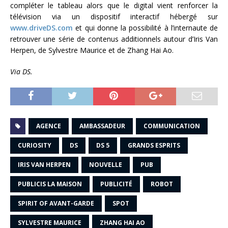
compléter le tableau alors que le digital vient renforcer la
télévision via un dispositif interactif hébergé sur
www.driveDS.com
et qui donne la possibilité à l’internaute de
retrouver une série de contenus additionnels autour d’Iris Van
Herpen, de Sylvestre Maurice et de Zhang Hai Ao.
Via DS.
AGENCE
AMBASSADEUR
COMMUNICATION
CURIOSITY
DS
DS 5
GRANDS ESPRITS
IRIS VAN HERPEN
NOUVELLE
PUB
PUBLICIS LA MAISON
PUBLICITÉ
ROBOT
SPIRIT OF AVANT-GARDE
SPOT
SYLVESTRE MAURICE
ZHANG HAI AO