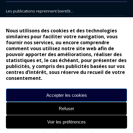
Les publications reprennent bientôt…
DS N°8 : Oui, les français vont parfois trop loin.
14 juillet : nouveau film de marque pour Citroën
Nous utilisons des cookies et des technologies
similaires pour faciliter votre navigation, vous
Renault Espace : voyage, voyage…
fournir nos services, ou encore comprendre
Peugeot E-208 GTi : naissance d’une légende
comment vous utilisez notre site web afin de
pouvoir apporter des améliorations, réaliser des
statistiques et, le cas échéant, pour présenter des
COMMENTAIRES RÉCENTS
publicités, y compris des publicités basées sur vos
centres d’intérêt, sous réserve du recueil de votre
Bernard Dardart
dans
Dacia Sandero : pour les gens vrais
consentement.
Gilly
dans
Citroën ë-C3 : la révolution a commencé
gyo
dans
Alpine A290 : L’irrésistible attraction de la légèreté
Accepter les cookies
leroy
dans
Lancia Ypsilon : naturellement envoûtante ?
Refuser
maria
dans
Nouvelle Opel Corsa : Yes of Corsa !
Voir les préférences
Site réalisé par
Alexandre Hamed