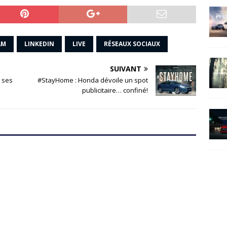
AM
LINKEDIN
LIVE
RÉSEAUX SOCIAUX
SUIVANT
 ses
#StayHome : Honda dévoile un spot
publicitaire… confiné!