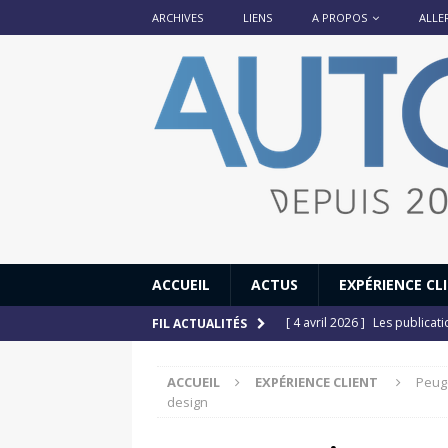
ARCHIVES
LIENS
A PROPOS
ALLE
ACCUEIL
ACTUS
EXPÉRIENCE CL
[ 4 avril 2026 ]
Les publicat
FIL ACTUALITÉS
[ 13 septembre 2025 ]
DS N°
ACCUEIL
EXPÉRIENCE CLIENT
Peuge
[ 12 juillet 2025 ]
14 juillet
design
[ 6 juillet 2025 ]
Renault Esp