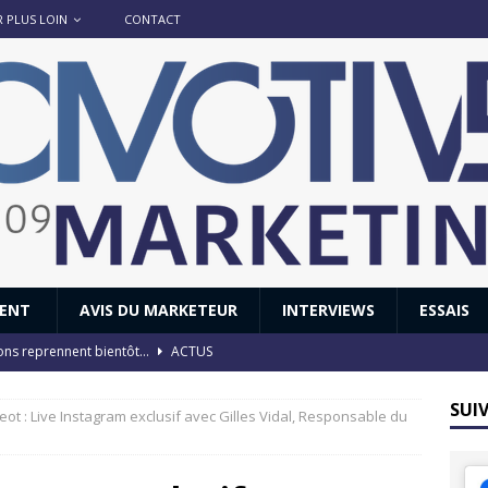
R PLUS LOIN
CONTACT
IENT
AVIS DU MARKETEUR
INTERVIEWS
ESSAIS
ions reprennent bientôt…
ACTUS
8 : Oui, les français vont parfois trop loin.
ACTUS
SUI
ot : Live Instagram exclusif avec Gilles Vidal, Responsable du
 : nouveau film de marque pour Citroën
AVIS DU MARKETEUR
ace : voyage, voyage…
ACTUS