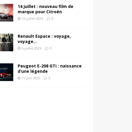
14 juillet : nouveau film de
marque pour Citroën
12 juillet 2025
0
Renault Espace : voyage,
voyage…
6 juillet 2025
0
Peugeot E-208 GTi : naissance
d’une légende
17 juin 2025
0