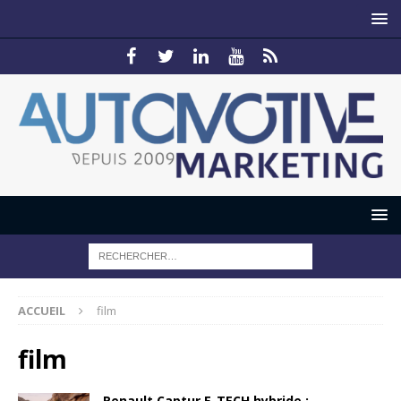
ACCUEIL
film
film
Renault Captur E-TECH hybride :