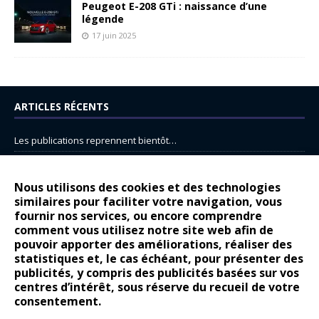
Peugeot E-208 GTi : naissance d’une
légende
17 juin 2025
ARTICLES RÉCENTS
Les publications reprennent bientôt…
DS N°8 : Oui, les français vont parfois trop loin.
14 juillet : nouveau film de marque pour Citroën
Nous utilisons des cookies et des technologies
similaires pour faciliter votre navigation, vous
Renault Espace : voyage, voyage…
fournir nos services, ou encore comprendre
comment vous utilisez notre site web afin de
Peugeot E-208 GTi : naissance d’une légende
pouvoir apporter des améliorations, réaliser des
statistiques et, le cas échéant, pour présenter des
COMMENTAIRES RÉCENTS
publicités, y compris des publicités basées sur vos
centres d’intérêt, sous réserve du recueil de votre
Bernard Dardart
dans
Dacia Sandero : pour les gens vrais
consentement.
Gilly
dans
Citroën ë-C3 : la révolution a commencé