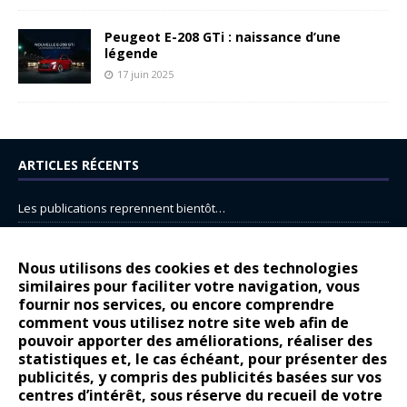
Peugeot E-208 GTi : naissance d’une
légende
17 juin 2025
ARTICLES RÉCENTS
Les publications reprennent bientôt…
DS N°8 : Oui, les français vont parfois trop loin.
14 juillet : nouveau film de marque pour Citroën
Nous utilisons des cookies et des technologies
similaires pour faciliter votre navigation, vous
Renault Espace : voyage, voyage…
fournir nos services, ou encore comprendre
Peugeot E-208 GTi : naissance d’une légende
comment vous utilisez notre site web afin de
pouvoir apporter des améliorations, réaliser des
statistiques et, le cas échéant, pour présenter des
COMMENTAIRES RÉCENTS
publicités, y compris des publicités basées sur vos
centres d’intérêt, sous réserve du recueil de votre
Bernard Dardart
dans
Dacia Sandero : pour les gens vrais