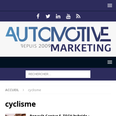
ACCUEIL
cyclisme
cyclisme
Renault Captur E-TECH hybride :