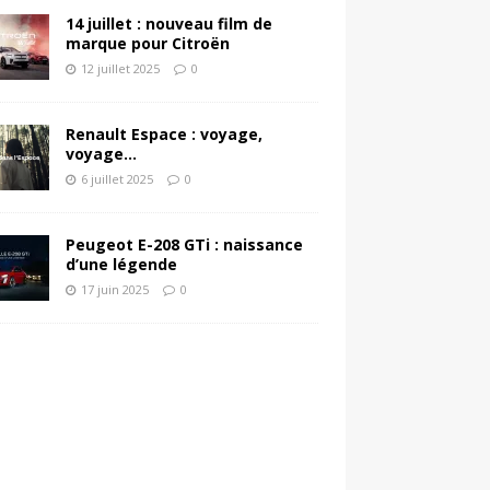
14 juillet : nouveau film de
marque pour Citroën
12 juillet 2025
0
Renault Espace : voyage,
voyage…
6 juillet 2025
0
Peugeot E-208 GTi : naissance
d’une légende
17 juin 2025
0