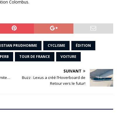
gation Colombus.
ISTIAN PRUDHOMME
CYCLISME
ÉDITION
PERB
TOUR DE FRANCE
VOITURE
SUIVANT
imite…
Buzz : Lexus a créé l’Hoverboard de
Retour vers le futur!