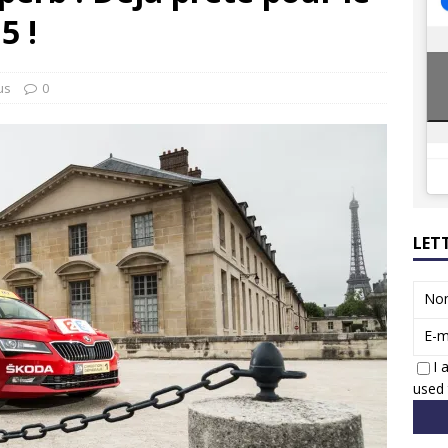
8 GTi : naissance d’une légende
ACTUS
5 !
 Honda dévoile un spot publicitaire… confiné!
ACTUS
us
0
LET
No
E-m
I 
used 