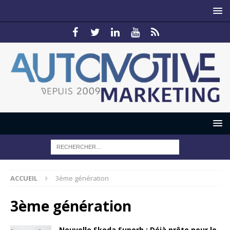
ACCUEIL
3ème génération
3ème génération
Nouvelle Skoda Superb : Déjà prête pour le