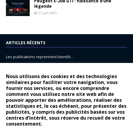
Peugeot E-208 GTi : naissance d’une
légende
17 juin 2025
ARTICLES RÉCENTS
Les publications reprennent bientôt…
DS N°8 : Oui, les français vont parfois trop loin.
14 juillet : nouveau film de marque pour Citroën
Nous utilisons des cookies et des technologies
similaires pour faciliter votre navigation, vous
Renault Espace : voyage, voyage…
fournir nos services, ou encore comprendre
Peugeot E-208 GTi : naissance d’une légende
comment vous utilisez notre site web afin de
pouvoir apporter des améliorations, réaliser des
statistiques et, le cas échéant, pour présenter des
COMMENTAIRES RÉCENTS
publicités, y compris des publicités basées sur vos
centres d’intérêt, sous réserve du recueil de votre
Bernard Dardart
dans
Dacia Sandero : pour les gens vrais
consentement.
Gilly
dans
Citroën ë-C3 : la révolution a commencé