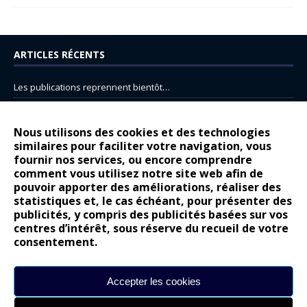
ARTICLES RÉCENTS
Les publications reprennent bientôt…
DS N°8 : Oui, les français vont parfois trop loin.
14 juillet : nouveau film de marque pour Citroën
Nous utilisons des cookies et des technologies
similaires pour faciliter votre navigation, vous
Renault Espace : voyage, voyage…
fournir nos services, ou encore comprendre
Peugeot E-208 GTi : naissance d’une légende
comment vous utilisez notre site web afin de
pouvoir apporter des améliorations, réaliser des
statistiques et, le cas échéant, pour présenter des
COMMENTAIRES RÉCENTS
publicités, y compris des publicités basées sur vos
centres d’intérêt, sous réserve du recueil de votre
Bernard Dardart
dans
Dacia Sandero : pour les gens vrais
consentement.
Gilly
dans
Citroën ë-C3 : la révolution a commencé
gyo
dans
Alpine A290 : L’irrésistible attraction de la légèreté
Accepter les cookies
leroy
dans
Lancia Ypsilon : naturellement envoûtante ?