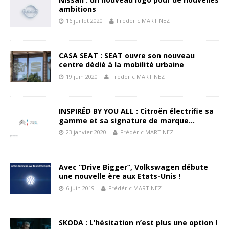
ambitions
16 juillet 2020
Frédéric MARTINEZ
CASA SEAT : SEAT ouvre son nouveau
centre dédié à la mobilité urbaine
19 juin 2020
Frédéric MARTINEZ
INSPIRËD BY YOU ALL : Citroën électrifie sa
gamme et sa signature de marque…
23 janvier 2020
Frédéric MARTINEZ
Avec “Drive Bigger”, Volkswagen débute
une nouvelle ère aux Etats-Unis !
6 juin 2019
Frédéric MARTINEZ
SKODA : L’hésitation n’est plus une option !