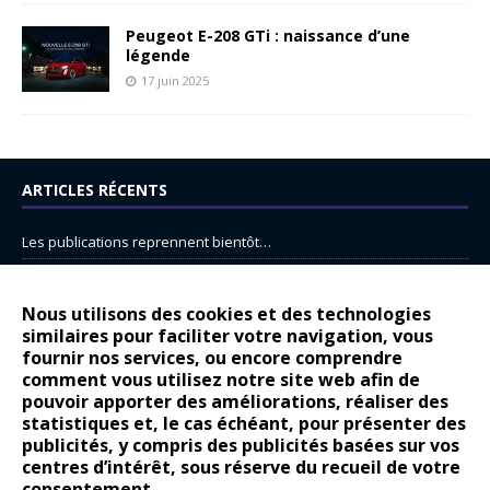
Peugeot E-208 GTi : naissance d’une
légende
17 juin 2025
ARTICLES RÉCENTS
Les publications reprennent bientôt…
DS N°8 : Oui, les français vont parfois trop loin.
14 juillet : nouveau film de marque pour Citroën
Nous utilisons des cookies et des technologies
similaires pour faciliter votre navigation, vous
Renault Espace : voyage, voyage…
fournir nos services, ou encore comprendre
Peugeot E-208 GTi : naissance d’une légende
comment vous utilisez notre site web afin de
pouvoir apporter des améliorations, réaliser des
statistiques et, le cas échéant, pour présenter des
COMMENTAIRES RÉCENTS
publicités, y compris des publicités basées sur vos
centres d’intérêt, sous réserve du recueil de votre
Bernard Dardart
dans
Dacia Sandero : pour les gens vrais
consentement.