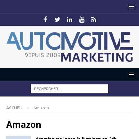
ACCUEIL
Amazon
Amazon
Aramisauto lance la livraison en 24h