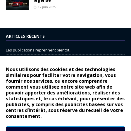
légende
17 juin 2025
ARTICLES RÉCENTS
Les publications reprennent bientôt…
DS N°8 : Oui, les français vont parfois trop loin.
14 juillet : nouveau film de marque pour Citroën
Nous utilisons des cookies et des technologies
similaires pour faciliter votre navigation, vous
Renault Espace : voyage, voyage…
fournir nos services, ou encore comprendre
Peugeot E-208 GTi : naissance d’une légende
comment vous utilisez notre site web afin de
pouvoir apporter des améliorations, réaliser des
statistiques et, le cas échéant, pour présenter des
COMMENTAIRES RÉCENTS
publicités, y compris des publicités basées sur vos
centres d’intérêt, sous réserve du recueil de votre
Bernard Dardart
dans
Dacia Sandero : pour les gens vrais
consentement.
Gilly
dans
Citroën ë-C3 : la révolution a commencé