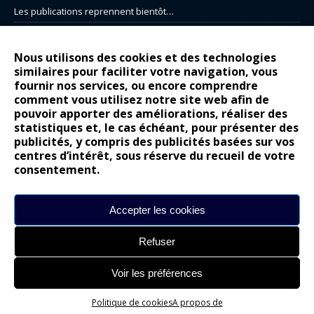
Les publications reprennent bientôt…
DS N°8 : Oui, les français vont parfois trop loin.
14 juillet : nouveau film de marque pour Citroën
Nous utilisons des cookies et des technologies
similaires pour faciliter votre navigation, vous
Renault Espace : voyage, voyage…
fournir nos services, ou encore comprendre
Peugeot E-208 GTi : naissance d’une légende
comment vous utilisez notre site web afin de
pouvoir apporter des améliorations, réaliser des
statistiques et, le cas échéant, pour présenter des
COMMENTAIRES RÉCENTS
publicités, y compris des publicités basées sur vos
centres d’intérêt, sous réserve du recueil de votre
Bernard Dardart
dans
Dacia Sandero : pour les gens vrais
consentement.
Gilly
dans
Citroën ë-C3 : la révolution a commencé
gyo
dans
Alpine A290 : L’irrésistible attraction de la légèreté
Accepter les cookies
leroy
dans
Lancia Ypsilon : naturellement envoûtante ?
Refuser
maria
dans
Nouvelle Opel Corsa : Yes of Corsa !
Voir les préférences
Site réalisé par
Alexandre Hamed
Politique de cookies
A propos de
chargement