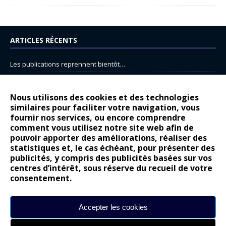
ARTICLES RÉCENTS
Les publications reprennent bientôt…
DS N°8 : Oui, les français vont parfois trop loin.
14 juillet : nouveau film de marque pour Citroën
Nous utilisons des cookies et des technologies
similaires pour faciliter votre navigation, vous
Renault Espace : voyage, voyage…
fournir nos services, ou encore comprendre
comment vous utilisez notre site web afin de
Peugeot E-208 GTi : naissance d’une légende
pouvoir apporter des améliorations, réaliser des
statistiques et, le cas échéant, pour présenter des
COMMENTAIRES RÉCENTS
publicités, y compris des publicités basées sur vos
centres d’intérêt, sous réserve du recueil de votre
Bernard Dardart
dans
Dacia Sandero : pour les gens vrais
consentement.
Gilly
dans
Citroën ë-C3 : la révolution a commencé
gyo
dans
Alpine A290 : L’irrésistible attraction de la légèreté
Accepter les cookies
leroy
dans
Lancia Ypsilon : naturellement envoûtante ?